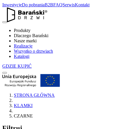
Inwestycje
Do pobrania
B2B
FAQ
Serwis
Kontakt
Produkty
Dlaczego Barański
Nasze marki
Realizacje
Wszystko o drzwiach
Katalogi
GDZIE KUPIĆ
STRONA GŁÓWNA
KLAMKI
CZARNE
Filtruj