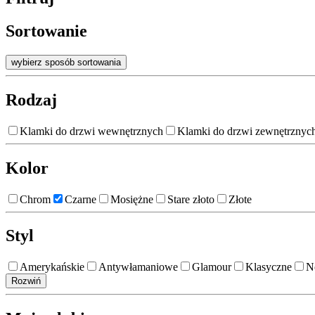
Sortowanie
wybierz sposób sortowania
Rodzaj
Klamki do drzwi wewnętrznych
Klamki do drzwi zewnętrznyc
Kolor
Chrom
Czarne
Mosiężne
Stare złoto
Złote
Styl
Amerykańskie
Antywłamaniowe
Glamour
Klasyczne
N
Rozwiń