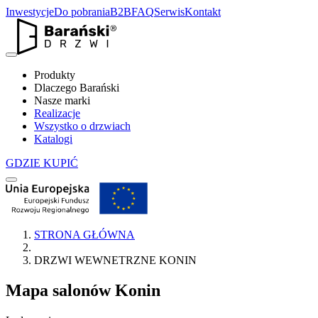
Inwestycje
Do pobrania
B2B
FAQ
Serwis
Kontakt
Produkty
Dlaczego Barański
Nasze marki
Realizacje
Wszystko o drzwiach
Katalogi
GDZIE KUPIĆ
STRONA GŁÓWNA
DRZWI WEWNETRZNE KONIN
Mapa salonów
Konin