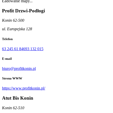
Ładowanie mapy...
Profit Drzwi-Podłogi
Konin 62-500
ul. Europejska 128
Telefon
63 245 61 84
693 132 015
E-mail
biuro@profitkonin.pl
Strona WWW
https://www.profitkonin.pl/
Atut Bis Konin
Konin 62-510