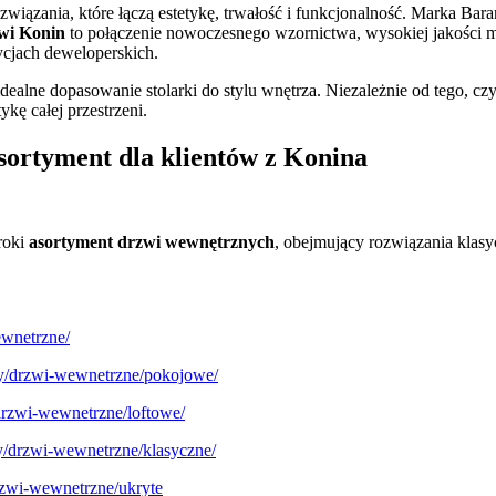
ozwiązania, które łączą estetykę, trwałość i funkcjonalność. Marka B
wi Konin
to połączenie nowoczesnego wzornictwa, wysokiej jakości m
ycjach deweloperskich.
idealne dopasowanie stolarki do stylu wnętrza. Niezależnie od tego, 
ę całej przestrzeni.
sortyment dla klientów z Konina
roki
asortyment drzwi wewnętrznych
, obejmujący rozwiązania klas
ewnetrzne/
kty/drzwi-wewnetrzne/pokojowe/
/drzwi-wewnetrzne/loftowe/
ty/drzwi-wewnetrzne/klasyczne/
drzwi-wewnetrzne/ukryte