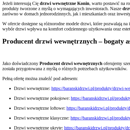
Jeżeli interesują Cię
drzwi wewnętrzne Konin
, warto postawić na r
produkty tworzone z myślą o wymagających inwestorach. Nasze
drz
zarówno w domach jednorodzinnych, jak i mieszkaniach oraz inwest
W ofercie dostępne są różnorodne modele drzwi, które pozwalają na 
wybór drzwi wpływa na komfort codziennego użytkowania oraz estetyk
Producent drzwi wewnętrznych – bogaty a
Jako doświadczony
Producent drzwi wewnętrznych
oferujemy sze
została przygotowana z myślą o różnych potrzebach użytkowników.
Pełną ofertę można znaleźć pod adresem:
Drzwi wewnętrzne:
https://baranskidrzwi.pl/produkty/drzwi-w
Drzwi wewnętrzne pokojowe:
https://baranskidrzwi.pl/produ
Drzwi wewnętrzne loftowe:
https://baranskidrzwi.pl/produkty
Drzwi wewnętrzne klasyczne:
https://baranskidrzwi.pl/produk
Drzwi wewnętrzne ukryte:
https://baranskidrzwi.pl/produkty/