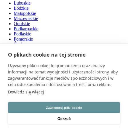
Lubuskie
Łódzkie
Małopolskie
Mazowieckie
Opolskie
Podkarpackie
Podlaskie
Pomorskie
Śląskie
Świętokrzyskie
O plikach cookie na tej stronie
Warmińsko-mazurskie
Wielkopolskie
Zachodniopomorskie
Używamy pliki cookie do gromadzenia oraz analizy
informacji na temat wydajności i użyteczności strony, aby
O nas
zagwarantować funkcje mediów społecznościowych i w
celu udoskonalenia i dostosowania treści oraz reklam.
Naszą pasją są drzwi. Jesteśmy przedsiębiorstwem rodzinnym z
polskim kapitałem, działającym na rynku od ponad 30 lat.
Dowiedz się więcej
Zatrudniamy wysokiej klasy specjalistów i dysponujemy
nowoczesnym parkiem maszynowym. Nasze produkty cechuje
światowy poziom jakości.
Zaakceptuj pliki cookie
Znajdź nas na
Odrzuć