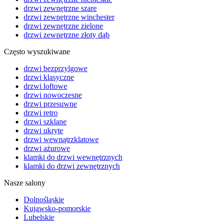
drzwi zewnętrzne szare
drzwi zewnętrzne winchester
drzwi zewnętrzne zielone
drzwi zewnętrzne złoty dąb
Często wyszukiwane
drzwi bezprzylgowe
drzwi klasyczne
drzwi loftowe
drzwi nowoczesne
drzwi przesuwne
drzwi retro
drzwi szklane
drzwi ukryte
drzwi wewnątrzklatowe
drzwi ażurowe
klamki do drzwi wewnętrznych
klamki do drzwi zewnętrznych
Nasze salony
Dolnośląskie
Kujawsko-pomorskie
Lubelskie