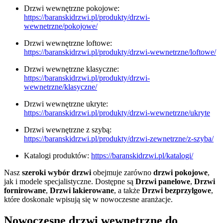
Drzwi wewnętrzne pokojowe:
https://baranskidrzwi.pl/produkty/drzwi-
wewnetrzne/pokojowe/
Drzwi wewnętrzne loftowe:
https://baranskidrzwi.pl/produkty/drzwi-wewnetrzne/loftowe/
Drzwi wewnętrzne klasyczne:
https://baranskidrzwi.pl/produkty/drzwi-
wewnetrzne/klasyczne/
Drzwi wewnętrzne ukryte:
https://baranskidrzwi.pl/produkty/drzwi-wewnetrzne/ukryte
Drzwi wewnętrzne z szybą:
https://baranskidrzwi.pl/produkty/drzwi-zewnetrzne/z-szyba/
Katalogi produktów:
https://baranskidrzwi.pl/katalogi/
Nasz
szeroki wybór drzwi
obejmuje zarówno
drzwi pokojowe
,
jak i modele specjalistyczne. Dostępne są
Drzwi panelowe
,
Drzwi
fornirowane
,
Drzwi lakierowane
, a także
Drzwi bezprzylgowe
,
które doskonale wpisują się w nowoczesne aranżacje.
Nowoczesne drzwi wewnętrzne do