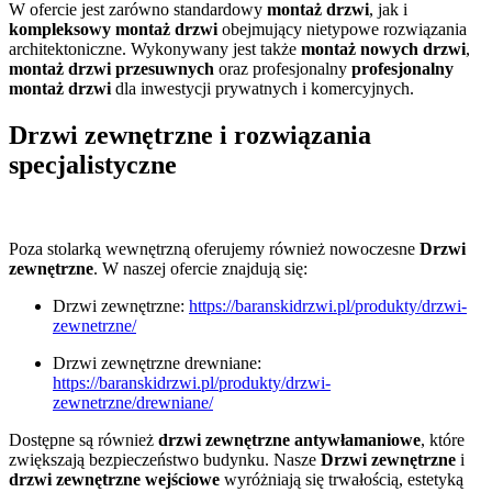
W ofercie jest zarówno standardowy
montaż drzwi
, jak i
kompleksowy montaż drzwi
obejmujący nietypowe rozwiązania
architektoniczne. Wykonywany jest także
montaż nowych drzwi
,
montaż drzwi przesuwnych
oraz profesjonalny
profesjonalny
montaż drzwi
dla inwestycji prywatnych i komercyjnych.
Drzwi zewnętrzne i rozwiązania
specjalistyczne
Poza stolarką wewnętrzną oferujemy również nowoczesne
Drzwi
zewnętrzne
. W naszej ofercie znajdują się:
Drzwi zewnętrzne:
https://baranskidrzwi.pl/produkty/drzwi-
zewnetrzne/
Drzwi zewnętrzne drewniane:
https://baranskidrzwi.pl/produkty/drzwi-
zewnetrzne/drewniane/
Dostępne są również
drzwi zewnętrzne antywłamaniowe
, które
zwiększają bezpieczeństwo budynku. Nasze
Drzwi zewnętrzne
i
drzwi zewnętrzne wejściowe
wyróżniają się trwałością, estetyką