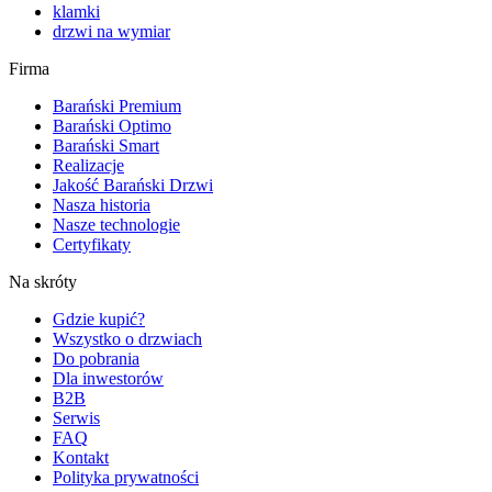
klamki
drzwi na wymiar
Firma
Barański Premium
Barański Optimo
Barański Smart
Realizacje
Jakość Barański Drzwi
Nasza historia
Nasze technologie
Certyfikaty
Na skróty
Gdzie kupić?
Wszystko o drzwiach
Do pobrania
Dla inwestorów
B2B
Serwis
FAQ
Kontakt
Polityka prywatności