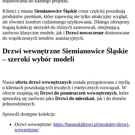
dopasowania do każdego projektu.
Klienci z miasta
Siemianowice Śląskie
coraz częściej poszukują
produktów premium, które zapewnią nie tylko atrakcyjny wygląd,
ale również komfort codziennego użytkowania. Dlatego oferujemy
bogatą kolekcję skrzydeł do różnych zastosowań, obejmującą
zarówno klasyczne modele, jak i
Drzwi nowoczesne
dostosowane
do współczesnych trendów aranżacyjnych.
Drzwi wewnętrzne Siemianowice Śląskie
– szeroki wybór modeli
Nasza
oferta drzwi wewnętrznych
została przygotowana z myślą
o klientach poszukujących trwałych i estetycznych rozwiązań. W
ofercie znajdują się
Drzwi do pomieszczeń wewnętrznych
, które
sprawdzą się zarówno jako
Drzwi do mieszkań
, jak i do domów
jednorodzinnych.
Sprawdź dostępne kolekcje:
Drzwi wewnętrzne:
https://baranskidrzwi.pl/produkty/drzwi-
wewnetrzne/