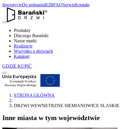
Inwestycje
Do pobrania
B2B
FAQ
Serwis
Kontakt
Produkty
Dlaczego Barański
Nasze marki
Realizacje
Wszystko o drzwiach
Katalogi
GDZIE KUPIĆ
STRONA GŁÓWNA
DRZWI WEWNETRZNE SIEMIANOWICE SLASKIE
Inne miasta w tym województwie