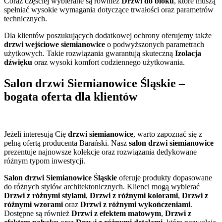
Coraz częściej wybierane są również
Drzwi do bloku
, które muszą
spełniać wysokie wymagania dotyczące trwałości oraz parametrów
technicznych.
Dla klientów poszukujących dodatkowej ochrony oferujemy także
drzwi wejściowe siemianowice
o podwyższonych parametrach
użytkowych. Takie rozwiązania gwarantują skuteczną
Izolacja
dźwięku
oraz wysoki komfort codziennego użytkowania.
Salon drzwi Siemianowice Śląskie –
bogata oferta dla klientów
Jeżeli interesują Cię
drzwi siemianowice
, warto zapoznać się z
pełną ofertą producenta Barański. Nasz
salon drzwi siemianowice
prezentuje najnowsze kolekcje oraz rozwiązania dedykowane
różnym typom inwestycji.
Salon drzwi Siemianowice Śląskie
oferuje produkty dopasowane
do różnych stylów architektonicznych. Klienci mogą wybierać
Drzwi z różnymi stylami
,
Drzwi z różnymi kolorami
,
Drzwi z
różnymi wzorami
oraz
Drzwi z różnymi wykończeniami
.
Dostępne są również
Drzwi z efektem matowym
,
Drzwi z