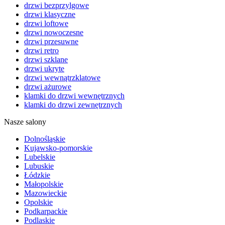
drzwi bezprzylgowe
drzwi klasyczne
drzwi loftowe
drzwi nowoczesne
drzwi przesuwne
drzwi retro
drzwi szklane
drzwi ukryte
drzwi wewnątrzklatowe
drzwi ażurowe
klamki do drzwi wewnętrznych
klamki do drzwi zewnętrznych
Nasze salony
Dolnośląskie
Kujawsko-pomorskie
Lubelskie
Lubuskie
Łódzkie
Małopolskie
Mazowieckie
Opolskie
Podkarpackie
Podlaskie