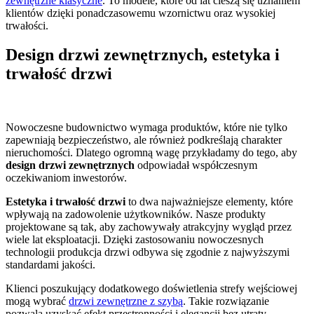
zewnętrzne klasyczne
. To modele, które od lat cieszą się uznaniem
klientów dzięki ponadczasowemu wzornictwu oraz wysokiej
trwałości.
Design drzwi zewnętrznych, estetyka i
trwałość drzwi
Nowoczesne budownictwo wymaga produktów, które nie tylko
zapewniają bezpieczeństwo, ale również podkreślają charakter
nieruchomości. Dlatego ogromną wagę przykładamy do tego, aby
design drzwi zewnętrznych
odpowiadał współczesnym
oczekiwaniom inwestorów.
Estetyka i trwałość drzwi
to dwa najważniejsze elementy, które
wpływają na zadowolenie użytkowników. Nasze produkty
projektowane są tak, aby zachowywały atrakcyjny wygląd przez
wiele lat eksploatacji. Dzięki zastosowaniu nowoczesnych
technologii produkcja drzwi odbywa się zgodnie z najwyższymi
standardami jakości.
Klienci poszukujący dodatkowego doświetlenia strefy wejściowej
mogą wybrać
drzwi zewnętrzne z szybą
. Takie rozwiązanie
pozwala uzyskać efekt przestronności i elegancji bez utraty