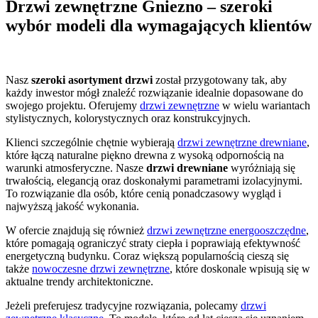
Drzwi zewnętrzne Gniezno – szeroki
wybór modeli dla wymagających klientów
Nasz
szeroki asortyment drzwi
został przygotowany tak, aby
każdy inwestor mógł znaleźć rozwiązanie idealnie dopasowane do
swojego projektu. Oferujemy
drzwi zewnętrzne
w wielu wariantach
stylistycznych, kolorystycznych oraz konstrukcyjnych.
Klienci szczególnie chętnie wybierają
drzwi zewnętrzne drewniane
,
które łączą naturalne piękno drewna z wysoką odpornością na
warunki atmosferyczne. Nasze
drzwi drewniane
wyróżniają się
trwałością, elegancją oraz doskonałymi parametrami izolacyjnymi.
To rozwiązanie dla osób, które cenią ponadczasowy wygląd i
najwyższą jakość wykonania.
W ofercie znajdują się również
drzwi zewnętrzne energooszczędne
,
które pomagają ograniczyć straty ciepła i poprawiają efektywność
energetyczną budynku. Coraz większą popularnością cieszą się
także
nowoczesne drzwi zewnętrzne
, które doskonale wpisują się w
aktualne trendy architektoniczne.
Jeżeli preferujesz tradycyjne rozwiązania, polecamy
drzwi