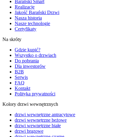
Barański Smart
Realizacje
Jakość Barański Drzwi
Nasza historia
Nasze technologie
Certyfikaty
Na skróty
Gdzie kupić?
Wszystko o drzwiach
Do pobrania
Dla inwestorów
B2B
Serwis
FAQ
Kontakt
Polityka prywatności
Kolory drzwi wewnętrznych
drzwi wewnętrzne antracytowe
drzwi wewnętrzne beżowe
drzwi wewnętrzne białe
drzwi brązowe
drzwi wewnętrzne czarne