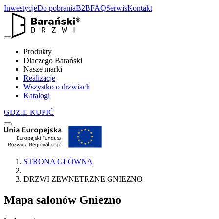
Inwestycje
Do pobrania
B2B
FAQ
Serwis
Kontakt
Produkty
Dlaczego Barański
Nasze marki
Realizacje
Wszystko o drzwiach
Katalogi
GDZIE KUPIĆ
STRONA GŁÓWNA
DRZWI ZEWNETRZNE GNIEZNO
Mapa salonów
Gniezno