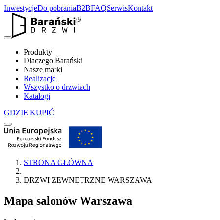
Inwestycje
Do pobrania
B2B
FAQ
Serwis
Kontakt
Produkty
Dlaczego Barański
Nasze marki
Realizacje
Wszystko o drzwiach
Katalogi
GDZIE KUPIĆ
STRONA GŁÓWNA
DRZWI ZEWNETRZNE WARSZAWA
Mapa salonów
Warszawa