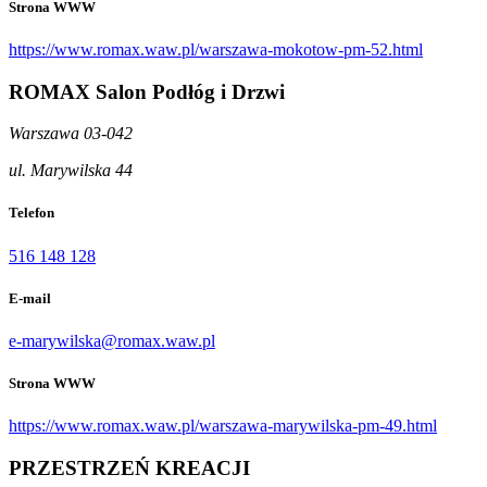
Strona WWW
https://www.romax.waw.pl/warszawa-mokotow-pm-52.html
ROMAX Salon Podłóg i Drzwi
Warszawa 03-042
ul. Marywilska 44
Telefon
516 148 128
E-mail
e-marywilska@romax.waw.pl
Strona WWW
https://www.romax.waw.pl/warszawa-marywilska-pm-49.html
PRZESTRZEŃ KREACJI