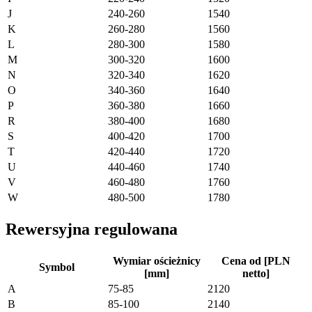
J
240-260
1540
K
260-280
1560
L
280-300
1580
M
300-320
1600
N
320-340
1620
O
340-360
1640
P
360-380
1660
R
380-400
1680
S
400-420
1700
T
420-440
1720
U
440-460
1740
V
460-480
1760
W
480-500
1780
Rewersyjna regulowana
Wymiar ościeżnicy
Cena od [PLN
Symbol
[mm]
netto]
A
75-85
2120
B
85-100
2140