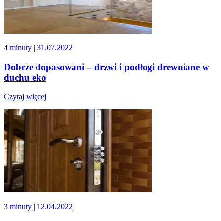
4 minuty
| 31.07.2022
Dobrze dopasowani – drzwi i podłogi drewniane w
duchu eko
Czytaj więcej
3 minuty
| 12.04.2022