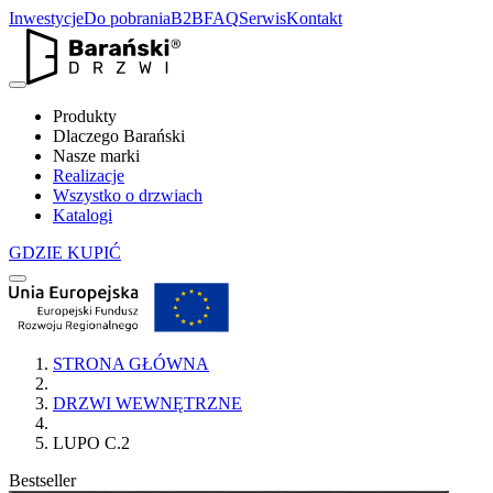
Inwestycje
Do pobrania
B2B
FAQ
Serwis
Kontakt
Produkty
Dlaczego Barański
Nasze marki
Realizacje
Wszystko o drzwiach
Katalogi
GDZIE KUPIĆ
STRONA GŁÓWNA
DRZWI WEWNĘTRZNE
LUPO C.2
Bestseller