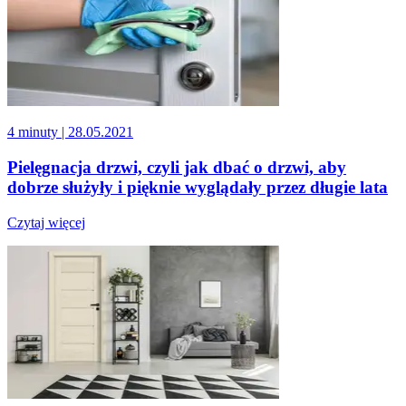
4 minuty
| 28.05.2021
Pielęgnacja drzwi, czyli jak dbać o drzwi, aby
dobrze służyły i pięknie wyglądały przez długie lata
Czytaj więcej