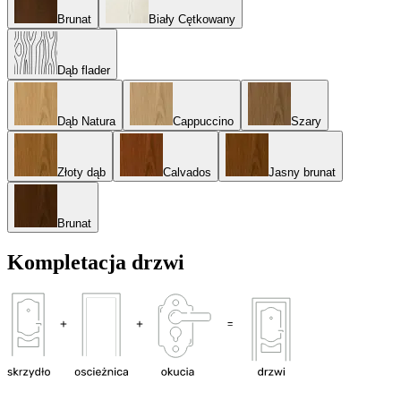
Brunat
Biały Cętkowany
Dąb flader
Dąb Natura
Cappuccino
Szary
Złoty dąb
Calvados
Jasny brunat
Brunat
Kompletacja drzwi