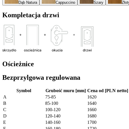
Dąb Natura
Cappuccino
Szary
Złot
Kompletacja drzwi
Ościeżnice
Bezprzylgowa regulowana
Symbol
Grubość muru [mm]
Cena od [PLN netto]
A
75-85
1620
B
85-100
1640
C
100-120
1660
D
120-140
1680
E
140-160
1700
F
160-180
1720