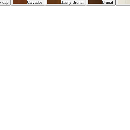
y dąb
Calvados
Jasny Brunat
Brunat