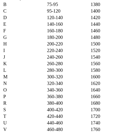
B
75-95
1380
C
95-120
1400
D
120-140
1420
E
140-160
1440
F
160-180
1460
G
180-200
1480
H
200-220
1500
I
220-240
1520
J
240-260
1540
K
260-280
1560
L
280-300
1580
M
300-320
1600
N
320-340
1620
O
340-360
1640
P
360-380
1660
R
380-400
1680
S
400-420
1700
T
420-440
1720
U
440-460
1740
V
460-480
1760