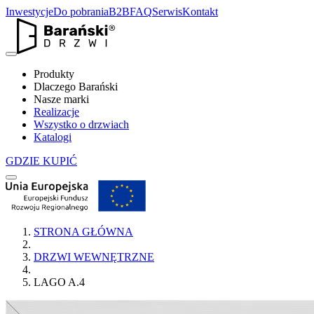
Inwestycje
Do pobrania
B2B
FAQ
Serwis
Kontakt
Produkty
Dlaczego Barański
Nasze marki
Realizacje
Wszystko o drzwiach
Katalogi
GDZIE KUPIĆ
STRONA GŁÓWNA
DRZWI WEWNĘTRZNE
LAGO A.4