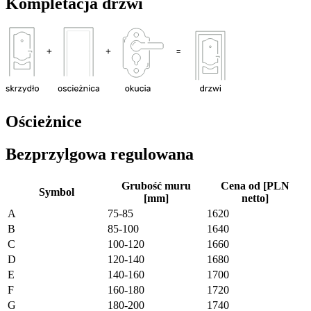
Kompletacja drzwi
Ościeżnice
Bezprzylgowa regulowana
Grubość muru
Cena od [PLN
Symbol
[mm]
netto]
A
75-85
1620
B
85-100
1640
C
100-120
1660
D
120-140
1680
E
140-160
1700
F
160-180
1720
G
180-200
1740