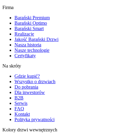
Firma
Barański Premium
Barański Optimo
Barański Smart
Realizacje
Jakość Barański Drzwi
Nasza historia
Nasze technologie
Certyfikaty
Na skróty
Gdzie kupić?
Wszystko o drzwiach
Do pobrania
Dla inwestorów
B2B
Serwis
FAQ
Kontakt
Polityka prywatności
Kolory drzwi wewnętrznych