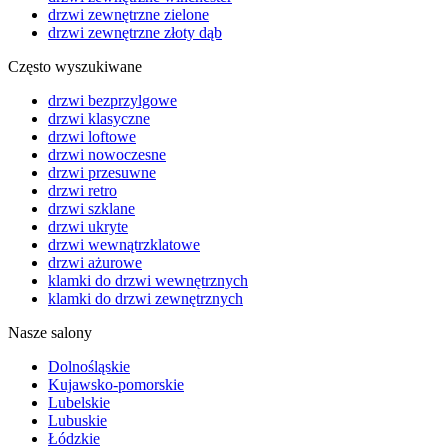
drzwi zewnętrzne zielone
drzwi zewnętrzne złoty dąb
Często wyszukiwane
drzwi bezprzylgowe
drzwi klasyczne
drzwi loftowe
drzwi nowoczesne
drzwi przesuwne
drzwi retro
drzwi szklane
drzwi ukryte
drzwi wewnątrzklatowe
drzwi ażurowe
klamki do drzwi wewnętrznych
klamki do drzwi zewnętrznych
Nasze salony
Dolnośląskie
Kujawsko-pomorskie
Lubelskie
Lubuskie
Łódzkie