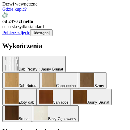
Drzwi wewnętrzne
Gdzie kupić?
od 2470 zł netto
cena skrzydła standard
Pobierz zdjęcie
Udostępnij
Wykończenia
Dąb Prosty
: Jasny Brunat
Dąb Natura
Cappuccino
Szary
Złoty dąb
Calvados
Jasny Brunat
Brunat
Biały Cętkowany