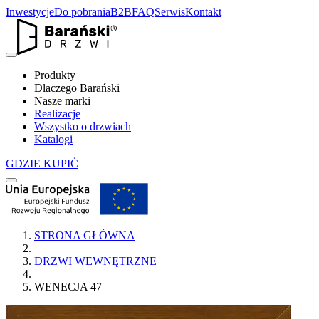
Inwestycje
Do pobrania
B2B
FAQ
Serwis
Kontakt
Produkty
Dlaczego Barański
Nasze marki
Realizacje
Wszystko o drzwiach
Katalogi
GDZIE KUPIĆ
STRONA GŁÓWNA
DRZWI WEWNĘTRZNE
WENECJA 47