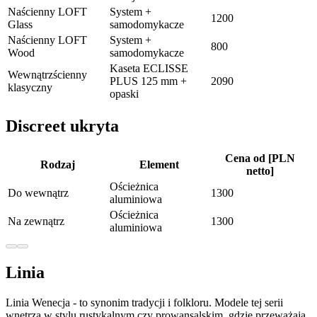
Naścienny LOFT
System +
1200
Glass
samodomykacze
Naścienny LOFT
System +
800
Wood
samodomykacze
Kaseta ECLISSE
Wewnątrzścienny
PLUS 125 mm +
2090
klasyczny
opaski
Discreet ukryta
Cena od [PLN
Rodzaj
Element
netto]
Ościeżnica
Do wewnątrz
1300
aluminiowa
Ościeżnica
Na zewnątrz
1300
aluminiowa
Linia
Linia Wenecja - to synonim tradycji i folkloru. Modele tej serii
wnętrza w stylu rustykalnym czy prowansalskim, gdzie przeważają