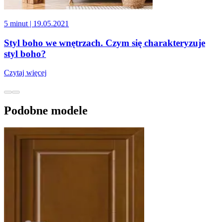
5 minut
| 19.05.2021
Styl boho we wnętrzach. Czym się charakteryzuje
styl boho?
Czytaj więcej
Podobne modele