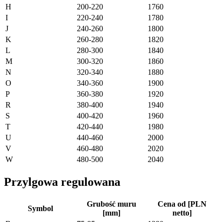
H
200-220
1760
I
220-240
1780
J
240-260
1800
K
260-280
1820
L
280-300
1840
M
300-320
1860
N
320-340
1880
O
340-360
1900
P
360-380
1920
R
380-400
1940
S
400-420
1960
T
420-440
1980
U
440-460
2000
V
460-480
2020
W
480-500
2040
Przylgowa regulowana
Grubość muru
Cena od [PLN
Symbol
[mm]
netto]