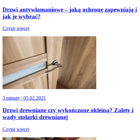
Drzwi antywłamaniowe – jaką ochronę zapewniają i
jak je wybrać?
Czytaj więcej
3 minuty
| 05.02.2021
Drzwi drewniane czy wykończone okleiną? Zalety i
wady stolarki drewnianej
Czytaj więcej