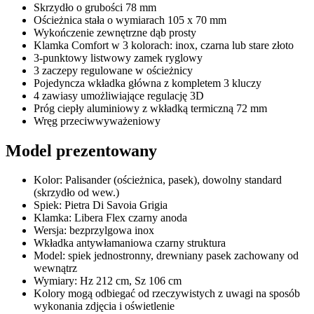
Skrzydło o grubości 78 mm
Ościeżnica stała o wymiarach 105 x 70 mm
Wykończenie zewnętrzne dąb prosty
Klamka Comfort w 3 kolorach: inox, czarna lub stare złoto
3-punktowy listwowy zamek ryglowy
3 zaczepy regulowane w ościeżnicy
Pojedyncza wkładka główna z kompletem 3 kluczy
4 zawiasy umożliwiające regulację 3D
Próg ciepły aluminiowy z wkładką termiczną 72 mm
Wręg przeciwwyważeniowy
Model prezentowany
Kolor: Palisander (ościeżnica, pasek), dowolny standard
(skrzydło od wew.)
Spiek: Pietra Di Savoia Grigia
Klamka: Libera Flex czarny anoda
Wersja: bezprzylgowa inox
Wkładka antywłamaniowa czarny struktura
Model: spiek jednostronny, drewniany pasek zachowany od
wewnątrz
Wymiary: Hz 212 cm, Sz 106 cm
Kolory mogą odbiegać od rzeczywistych z uwagi na sposób
wykonania zdjęcia i oświetlenie