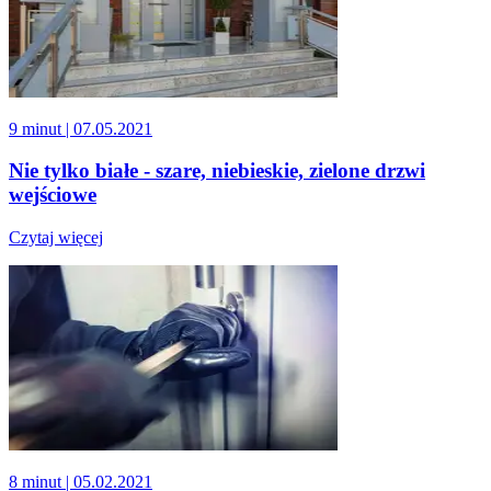
9 minut
| 07.05.2021
Nie tylko białe - szare, niebieskie, zielone drzwi
wejściowe
Czytaj więcej
8 minut
| 05.02.2021