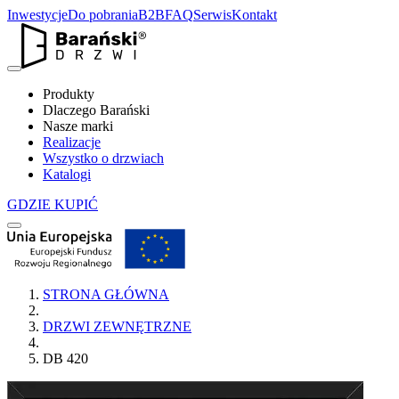
Inwestycje
Do pobrania
B2B
FAQ
Serwis
Kontakt
Produkty
Dlaczego Barański
Nasze marki
Realizacje
Wszystko o drzwiach
Katalogi
GDZIE KUPIĆ
STRONA GŁÓWNA
DRZWI ZEWNĘTRZNE
DB 420