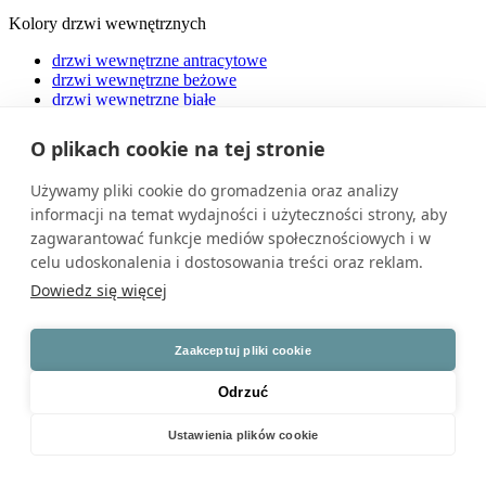
Kolory drzwi wewnętrznych
drzwi wewnętrzne antracytowe
drzwi wewnętrzne beżowe
drzwi wewnętrzne białe
drzwi brązowe
drzwi wewnętrzne czarne
O plikach cookie na tej stronie
drzwi wewnętrzne dąb bielony
drzwi wewnętrzne dąb naturalny
Używamy pliki cookie do gromadzenia oraz analizy
drzwi wewnętrzne dąb sonoma
informacji na temat wydajności i użyteczności strony, aby
drzwi wewnętrzne grafitowe
drzwi wewnętrzne niebieskie
zagwarantować funkcje mediów społecznościowych i w
drzwi wewnętrzne orzechowe
celu udoskonalenia i dostosowania treści oraz reklam.
drzwi wewnętrzne szare
Dowiedz się więcej
drzwi wewnętrzne zielone
drzwi wewnętrzne złoty dąb
Kolory drzwi zewnętrznych
Zaakceptuj pliki cookie
drzwi zewnętrzne antracytowe
Odrzuć
drzwi zewnętrzne białe
drzwi zewnętrzne brązowe
Ustawienia plików cookie
drzwi zewnętrzne czarne
drzwi zewnętrzne czerwone
drzwi zewnętrzne niebieskie