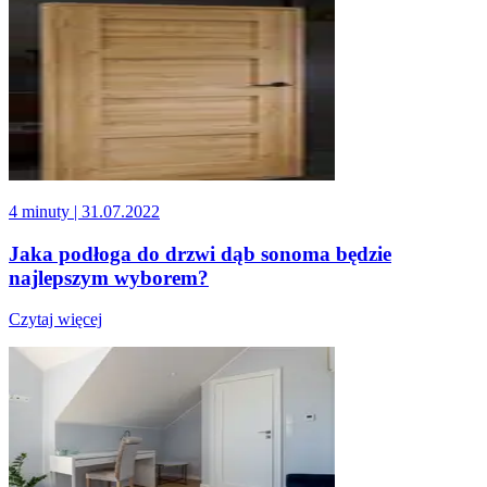
4 minuty
| 31.07.2022
Jaka podłoga do drzwi dąb sonoma będzie
najlepszym wyborem?
Czytaj więcej