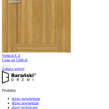
Vertical E.4
Cena od 1260 zł
Zobacz więcej
Produkty
drzwi wewnętrzne
drzwi zewnętrzne
drzwi techniczne