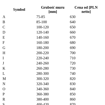
Grubość muru
Cena od [PLN
Symbol
[mm]
netto]
A
75-85
630
B
85-100
640
C
100-120
650
D
120-140
660
E
140-160
670
F
160-180
680
G
180-200
690
H
200-220
700
I
220-240
710
J
240-260
720
K
260-280
730
L
280-300
740
M
300-320
820
N
320-340
830
O
340-360
840
P
360-380
850
R
380-400
860
S
400-420
870