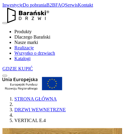
Inwestycje
Do pobrania
B2B
FAQ
Serwis
Kontakt
Produkty
Dlaczego Barański
Nasze marki
Realizacje
Wszystko o drzwiach
Katalogi
GDZIE KUPIĆ
STRONA GŁÓWNA
DRZWI WEWNĘTRZNE
VERTICAL E.4