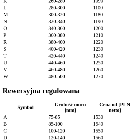
K
260-280
1090
L
280-300
1100
M
300-320
1180
N
320-340
1190
O
340-360
1200
P
360-380
1210
R
380-400
1220
S
400-420
1230
T
420-440
1240
U
440-460
1250
V
460-480
1260
W
480-500
1270
Rewersyjna regulowana
Grubość muru
Cena od [PLN
Symbol
[mm]
netto]
A
75-85
1530
B
85-100
1540
C
100-120
1550
D
120-140
1560