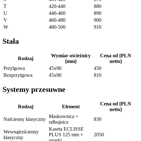
T
420-440
880
U
440-460
890
V
460-480
900
W
480-500
910
Stała
Wymiar ościeżnicy
Cena od [PLN
Rodzaj
[mm]
netto]
Przylgowa
45x90
450
Bezprzylgowa
45x90
810
Systemy przesuwne
Cena od [PLN
Rodzaj
Element
netto]
Maskownica +
Naścienny klasyczny
830
odbojnica
Kaseta ECLISSE
Wewnątrzścienny
PLUS 125 mm +
2050
klasyczny
opaski