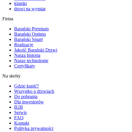
klamki
drzwi na wymiar
Firma
Barański Premium
Barański Optimo
Barański Smart
Realizacje
Jakość Barański Drzwi
Nasza historia
Nasze technologie
Certyfikaty
Na skróty
Gdzie kupić?
Wszystko o drzwiach
Do pobrania
Dla inwestorów
B2B
Serwis
FAQ
Kontakt
Polityka prywatności