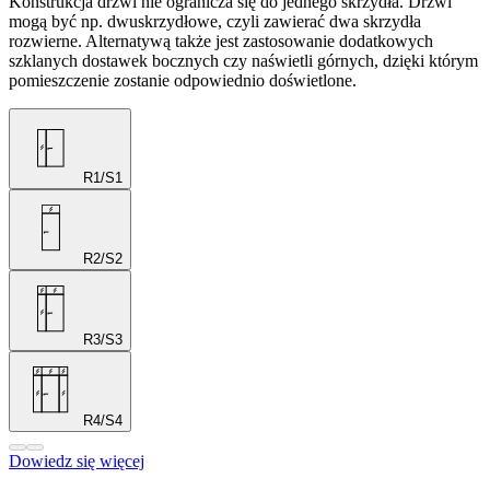
Konstrukcja drzwi nie ogranicza się do jednego skrzydła. Drzwi
mogą być np. dwuskrzydłowe, czyli zawierać dwa skrzydła
rozwierne. Alternatywą także jest zastosowanie dodatkowych
szklanych dostawek bocznych czy naświetli górnych, dzięki którym
pomieszczenie zostanie odpowiednio doświetlone.
R1/S1
R2/S2
R3/S3
R4/S4
Dowiedz się więcej