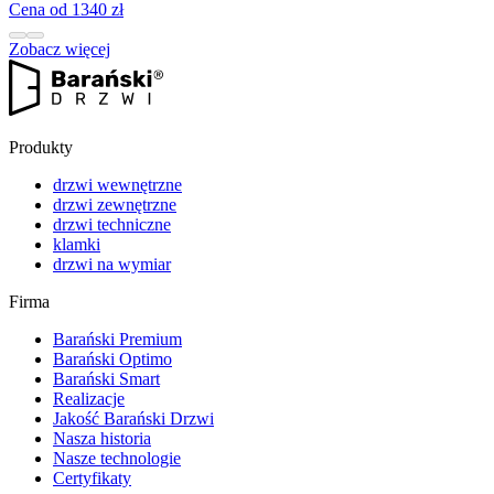
Cena od 1340 zł
Zobacz więcej
Produkty
drzwi wewnętrzne
drzwi zewnętrzne
drzwi techniczne
klamki
drzwi na wymiar
Firma
Barański Premium
Barański Optimo
Barański Smart
Realizacje
Jakość Barański Drzwi
Nasza historia
Nasze technologie
Certyfikaty