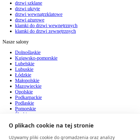
drzwi szklane
drzwi ukryte
drzwi wewnątrzklatowe
drzwi ażurowe
klamki do drzwi wewnętrznych
klamki do drzwi zewnętrznych
Nasze salony
Dolnośląskie
Kujawsko-pomorskie
Lubelskie
Lubuskie
Łódzkie
Małopolskie
Mazowieckie
Opolskie
Podkarpackie
Podlaskie
Pomorskie
Śląskie
Świętokrzyskie
O plikach cookie na tej stronie
Warmińsko-mazurskie
Wielkopolskie
Zachodniopomorskie
Używamy pliki cookie do gromadzenia oraz analizy