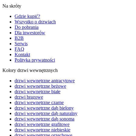
Na skróty
Gdzie kupić?
Wszystko o drzwiach
Do pobrania
Dla inwestorów
B2B
Serwis
FAQ
Kontakt
Polityka prywatności
Kolory drzwi wewnętrznych
drzwi wewnętrzne antracytowe
drzwi wewnętrzne beżowe
drzwi wewnętrzne białe
drzwi brązowe
drzwi wewnętrzne czarne
drzwi wewnętrzne dąb bielony
drzwi wewnętrzne dąb naturalny
drzwi wewnętrzne dąb sonoma
drzwi wewnętrzne grafitowe
drzwi wewnętrzne niebieskie
drzwi wewnętrzne orzechowe