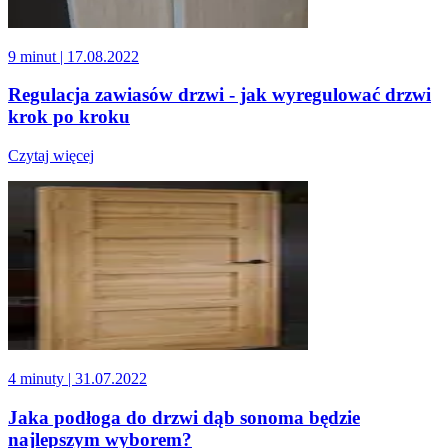
9 minut
| 17.08.2022
Regulacja zawiasów drzwi - jak wyregulować drzwi
krok po kroku
Czytaj więcej
4 minuty
| 31.07.2022
Jaka podłoga do drzwi dąb sonoma będzie
najlepszym wyborem?