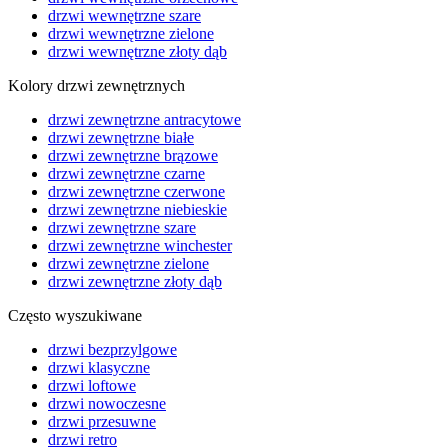
drzwi wewnętrzne szare
drzwi wewnętrzne zielone
drzwi wewnętrzne złoty dąb
Kolory drzwi zewnętrznych
drzwi zewnętrzne antracytowe
drzwi zewnętrzne białe
drzwi zewnętrzne brązowe
drzwi zewnętrzne czarne
drzwi zewnętrzne czerwone
drzwi zewnętrzne niebieskie
drzwi zewnętrzne szare
drzwi zewnętrzne winchester
drzwi zewnętrzne zielone
drzwi zewnętrzne złoty dąb
Często wyszukiwane
drzwi bezprzylgowe
drzwi klasyczne
drzwi loftowe
drzwi nowoczesne
drzwi przesuwne
drzwi retro