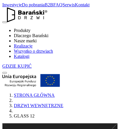
Inwestycje
Do pobrania
B2B
FAQ
Serwis
Kontakt
Produkty
Dlaczego Barański
Nasze marki
Realizacje
Wszystko o drzwiach
Katalogi
GDZIE KUPIĆ
STRONA GŁÓWNA
DRZWI WEWNĘTRZNE
GLASS 12