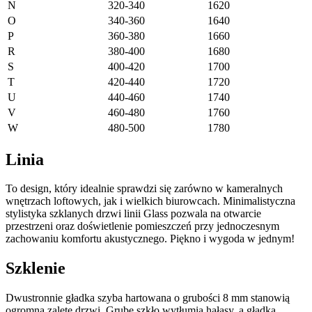
N
320-340
1620
O
340-360
1640
P
360-380
1660
R
380-400
1680
S
400-420
1700
T
420-440
1720
U
440-460
1740
V
460-480
1760
W
480-500
1780
Linia
To design, który idealnie sprawdzi się zarówno w kameralnych
wnętrzach loftowych, jak i wielkich biurowcach. Minimalistyczna
stylistyka szklanych drzwi linii Glass pozwala na otwarcie
przestrzeni oraz doświetlenie pomieszczeń przy jednoczesnym
zachowaniu komfortu akustycznego. Piękno i wygoda w jednym!
Szklenie
Dwustronnie gładka szyba hartowana o grubości 8 mm stanowią
ogromną zaletę drzwi. Grube szkło wytłumia hałasy, a gładka