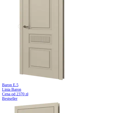
Baron E.5
Linia Baron
Cena od 2370 zł
Bestseller