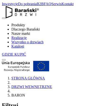
Inwestycje
Do pobrania
B2B
FAQ
Serwis
Kontakt
Produkty
Dlaczego Barański
Nasze marki
Realizacje
Wszystko o drzwiach
Katalogi
GDZIE KUPIĆ
STRONA GŁÓWNA
DRZWI WEWNĘTRZNE
BARON
Filtruj