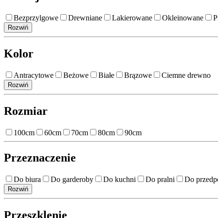
Bezprzylgowe
Drewniane
Lakierowane
Okleinowane
P
Rozwiń
Kolor
Antracytowe
Beżowe
Białe
Brązowe
Ciemne drewno
Rozwiń
Rozmiar
100cm
60cm
70cm
80cm
90cm
Przeznaczenie
Do biura
Do garderoby
Do kuchni
Do pralni
Do przedp
Rozwiń
Przeszklenie