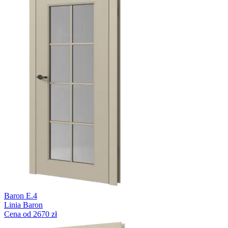
Baron E.4
Linia Baron
Cena od 2670 zł