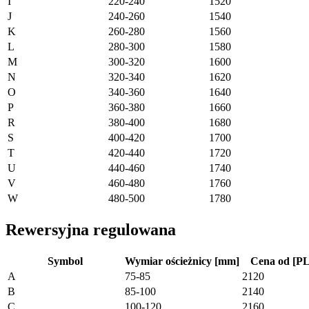
I
220-240
1520
J
240-260
1540
K
260-280
1560
L
280-300
1580
M
300-320
1600
N
320-340
1620
O
340-360
1640
P
360-380
1660
R
380-400
1680
S
400-420
1700
T
420-440
1720
U
440-460
1740
V
460-480
1760
W
480-500
1780
Rewersyjna regulowana
Symbol
Wymiar ościeżnicy [mm]
Cena od [PL
A
75-85
2120
B
85-100
2140
C
100-120
2160