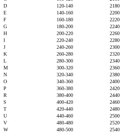
D
120-140
2180
E
140-160
2200
F
160-180
2220
G
180-200
2240
H
200-220
2260
I
220-240
2280
J
240-260
2300
K
260-280
2320
L
280-300
2340
M
300-320
2360
N
320-340
2380
O
340-360
2400
P
360-380
2420
R
380-400
2440
S
400-420
2460
T
420-440
2480
U
440-460
2500
V
480-480
2520
W
480-500
2540