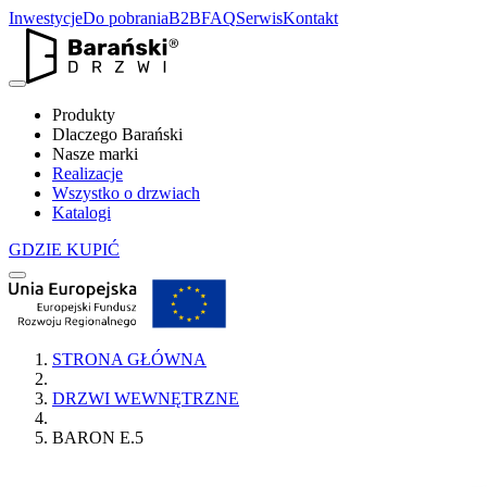
Inwestycje
Do pobrania
B2B
FAQ
Serwis
Kontakt
Produkty
Dlaczego Barański
Nasze marki
Realizacje
Wszystko o drzwiach
Katalogi
GDZIE KUPIĆ
STRONA GŁÓWNA
DRZWI WEWNĘTRZNE
BARON E.5