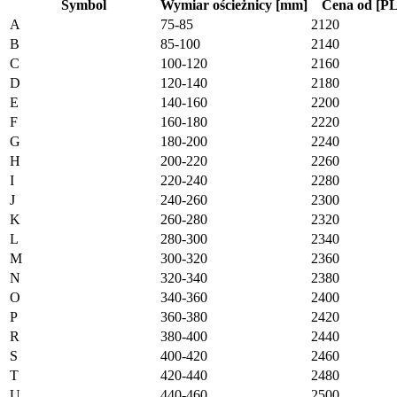
Symbol
Wymiar ościeżnicy [mm]
Cena od [PL
A
75-85
2120
B
85-100
2140
C
100-120
2160
D
120-140
2180
E
140-160
2200
F
160-180
2220
G
180-200
2240
H
200-220
2260
I
220-240
2280
J
240-260
2300
K
260-280
2320
L
280-300
2340
M
300-320
2360
N
320-340
2380
O
340-360
2400
P
360-380
2420
R
380-400
2440
S
400-420
2460
T
420-440
2480
U
440-460
2500