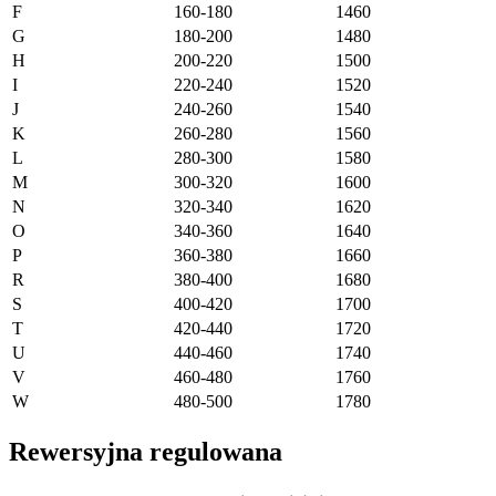
F
160-180
1460
G
180-200
1480
H
200-220
1500
I
220-240
1520
J
240-260
1540
K
260-280
1560
L
280-300
1580
M
300-320
1600
N
320-340
1620
O
340-360
1640
P
360-380
1660
R
380-400
1680
S
400-420
1700
T
420-440
1720
U
440-460
1740
V
460-480
1760
W
480-500
1780
Rewersyjna regulowana