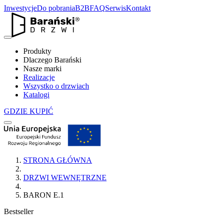
Inwestycje
Do pobrania
B2B
FAQ
Serwis
Kontakt
Produkty
Dlaczego Barański
Nasze marki
Realizacje
Wszystko o drzwiach
Katalogi
GDZIE KUPIĆ
STRONA GŁÓWNA
DRZWI WEWNĘTRZNE
BARON E.1
Bestseller