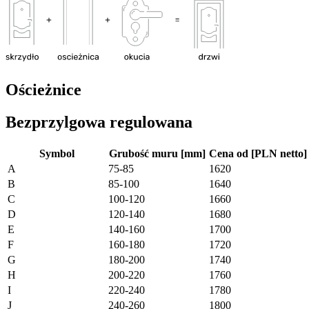
Ościeżnice
Bezprzylgowa regulowana
Symbol
Grubość muru [mm]
Cena od [PLN netto]
A
75-85
1620
B
85-100
1640
C
100-120
1660
D
120-140
1680
E
140-160
1700
F
160-180
1720
G
180-200
1740
H
200-220
1760
I
220-240
1780
J
240-260
1800