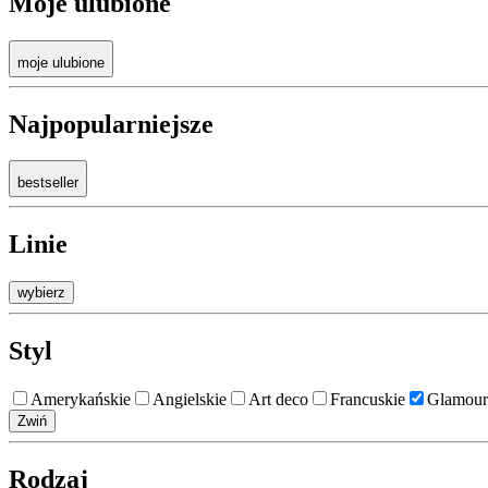
Moje ulubione
moje ulubione
Najpopularniejsze
bestseller
Linie
wybierz
Styl
Amerykańskie
Angielskie
Art deco
Francuskie
Glamour
Zwiń
Rodzaj