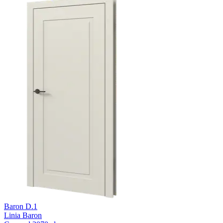
Baron D.1
Linia Baron