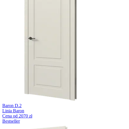
Baron D.2
Linia Baron
Cena od 2070 zł
Bestseller