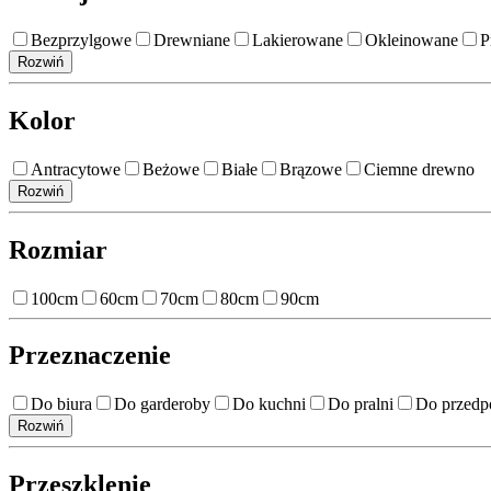
Bezprzylgowe
Drewniane
Lakierowane
Okleinowane
P
Rozwiń
Kolor
Antracytowe
Beżowe
Białe
Brązowe
Ciemne drewno
Rozwiń
Rozmiar
100cm
60cm
70cm
80cm
90cm
Przeznaczenie
Do biura
Do garderoby
Do kuchni
Do pralni
Do przedp
Rozwiń
Przeszklenie