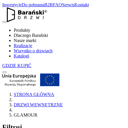
Inwestycje
Do pobrania
B2B
FAQ
Serwis
Kontakt
Produkty
Dlaczego Barański
Nasze marki
Realizacje
Wszystko o drzwiach
Katalogi
GDZIE KUPIĆ
STRONA GŁÓWNA
DRZWI WEWNĘTRZNE
GLAMOUR
Filtruj