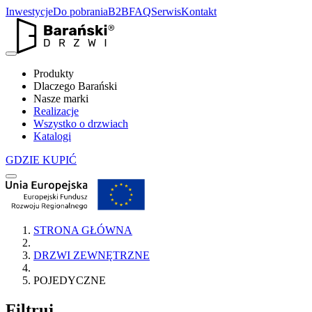
Inwestycje
Do pobrania
B2B
FAQ
Serwis
Kontakt
Produkty
Dlaczego Barański
Nasze marki
Realizacje
Wszystko o drzwiach
Katalogi
GDZIE KUPIĆ
STRONA GŁÓWNA
DRZWI ZEWNĘTRZNE
POJEDYCZNE
Filtruj