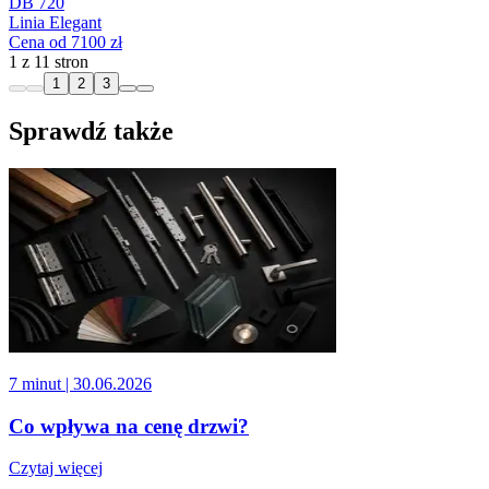
DB 720
Linia Elegant
Cena od 7100 zł
1 z 11 stron
1
2
3
Sprawdź także
7 minut
| 30.06.2026
Co wpływa na cenę drzwi?
Czytaj więcej