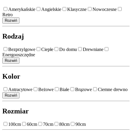
Amerykańskie
Angielskie
Klasyczne
Nowoczesne
Retro
Rozwiń
Rodzaj
Bezprzylgowe
Ciepłe
Do domu
Drewniane
Energooszczędne
Rozwiń
Kolor
Antracytowe
Beżowe
Białe
Brązowe
Ciemne drewno
Rozwiń
Rozmiar
100cm
60cm
70cm
80cm
90cm