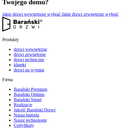
Twojego domu?
Jakie drzwi wewnętrzne wybrać
Jakie drzwi zewnętrzne wybrać
Produkty
drzwi wewnętrzne
drzwi zewnętrzne
drzwi techniczne
klamki
drzwi na wymiar
Firma
Barański Premium
Barański Optimo
Barański Smart
Realizacje
Jakość Barański Drzwi
Nasza historia
Nasze technologie
Certyfikaty