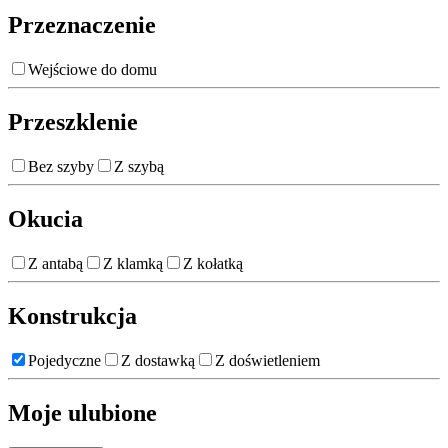
Przeznaczenie
Wejściowe do domu
Przeszklenie
Bez szyby
Z szybą
Okucia
Z antabą
Z klamką
Z kołatką
Konstrukcja
Pojedyczne
Z dostawką
Z doświetleniem
Moje ulubione