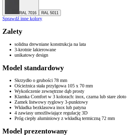
RAL 7016
RAL 5011
Sprawdź inne kolory
Zalety
solidna drewniane konstrukcja na lata
3-krotnie lakierowane
unikatowy design
Model standardowy
Skrzydło o grubości 78 mm
Ościeżnica stała przylgowa 105 x 70 mm
Wykończenie zewnętrzne dąb prosty
Klamka Comfort w 3 kolorach: inox, czarna lub stare złoto
Zamek listwowy ryglowy 3-punktowy
Wkładka bezklasowa inox lub patyna
4 zawiasy umożliwiające regulację 3D
Próg ciepły aluminiowy z wkładką termiczną 72 mm
Model prezentowany