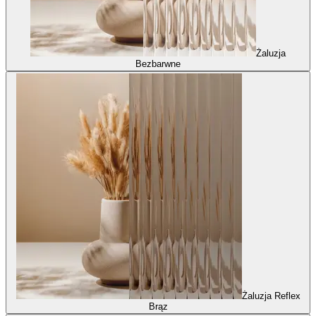
Żaluzja
Bezbarwne
Żaluzja Reflex
Brąz