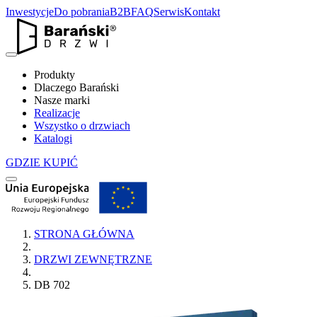
Inwestycje
Do pobrania
B2B
FAQ
Serwis
Kontakt
Produkty
Dlaczego Barański
Nasze marki
Realizacje
Wszystko o drzwiach
Katalogi
GDZIE KUPIĆ
STRONA GŁÓWNA
DRZWI ZEWNĘTRZNE
DB 702