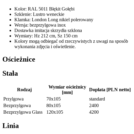
Kolor: RAL 5011 Błękit Gołębi
Szklenie: Lustro weneckie
Klamka: London Long nikiel polerowany
Wersja: bezprzylgowa inox
Dostawka imitacja skrzydła szklona
Wymiary: Hz 212 cm, Sz 150 cm
Kolory mogą odbiegać od rzeczywistych z uwagi na sposób
wykonania zdjęcia i oświetlenie.
Ościeżnice
Stała
Wymiar ościeżnicy
Rodzaj
Dopłata [PLN netto]
[mm]
Przylgowa
70x105
standard
Bezprzylgowa
80x105
2400
Bezprzylgowa Glass
120x105
4200
Linia