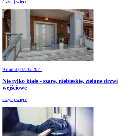
Czytaj więcej
9 minut
| 07.05.2021
Nie tylko białe - szare, niebieskie, zielone drzwi
wejściowe
Czytaj więcej