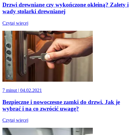
Drzwi drewniane czy wykończone okleiną? Zalety i
wady stolarki drewnianej
Czytaj więcej
7 minut
| 04.02.2021
Bezpieczne i nowoczesne zamki do drzwi. Jak je
wybrać i na co zwrócić uwagę?
Czytaj więcej