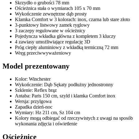
Skrzydło o grubości 78 mm
Ościeżnica stała o wymiarach 105 x 70 mm
Wykończenie zewnętrzne dąb prosty
Klamka Comfort w 3 kolorach: inox, czarna lub stare złoto
3-punktowy listwowy zamek ryglowy
3 zaczepy regulowane w ościeżnicy
Pojedyncza wkładka główna z kompletem 3 kluczy
4 zawiasy umożliwiające regulację 3D
Próg ciepły aluminiowy z wkładką termiczną 72 mm
Wręg przeciwwyważeniowy
Model prezentowany
Kolor: Winchester
Wykończenie: Dąb Sękaty podłużny jednostronny
Szklenie: Reflex brąz
Antaba: Paris 150 cm, szyld i klamka Comfort inox
Wersja: przylgowa
Zapadka dzień-noc
Wymiary: Hz 211 cm, Sz 104 cm
Kolory mogą odbiegać od rzeczywistych z uwagi na sposób
wykonania zdjęcia i oświetlenie
Ościeżnice