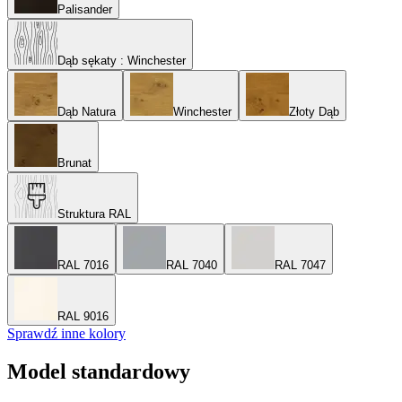
Palisander
Dąb sękaty
: Winchester
Dąb Natura
Winchester
Złoty Dąb
Brunat
Struktura RAL
RAL 7016
RAL 7040
RAL 7047
RAL 9016
Sprawdź inne kolory
Model standardowy