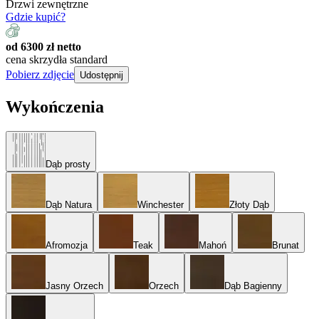
Drzwi zewnętrzne
Gdzie kupić?
od 6300 zł netto
cena skrzydła standard
Pobierz zdjęcie
Udostępnij
Wykończenia
Dąb prosty
Dąb Natura
Winchester
Złoty Dąb
Afromozja
Teak
Mahoń
Brunat
Jasny Orzech
Orzech
Dąb Bagienny