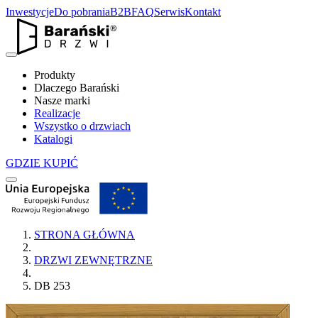
Inwestycje
Do pobrania
B2B
FAQ
Serwis
Kontakt
Produkty
Dlaczego Barański
Nasze marki
Realizacje
Wszystko o drzwiach
Katalogi
GDZIE KUPIĆ
STRONA GŁÓWNA
DRZWI ZEWNĘTRZNE
DB 253