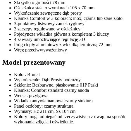
Skrzydło o grubości 78 mm
Ościeżnica stała o wymiarach 105 x 70 mm
Wykończenie zewnętrzne dąb prosty
Klamka Comfort w 3 kolorach: inox, czarna lub stare złoto
3-punktowy listwowy zamek ryglowy
3 zaczepy regulowane w ościeżnicy
Pojedyncza wkładka główna z kompletem 3 kluczy
4 zawiasy umożliwiające regulację 3D
Próg ciepły aluminiowy z wkładką termiczną 72 mm
Wręg przeciwwyważeniowy
Model prezentowany
Kolor: Brunat
Wykończenie: Dąb Prosty podłużny
Szklenie: Bezbarwne, piaskowanie 01P Paski
Klamka: Comfort standard czarny anoda
Wersja: przylgowa
Wkładka antywłamaniowa czarny stuktura
Panel ozdobny: czarny struktura
Wymiary: Hz 211 cm, Sz 104 cm
Kolory mogą odbiegać od rzeczywistych z uwagi na sposób
wykonania zdjęcia i oświetlenie.