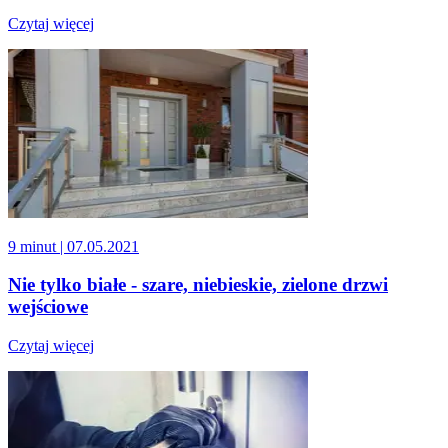
Czytaj więcej
9 minut
| 07.05.2021
Nie tylko białe - szare, niebieskie, zielone drzwi
wejściowe
Czytaj więcej