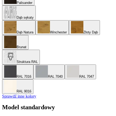
Palisander
Dąb sękaty
Dąb Natura
Winchester
Złoty Dąb
Brunat
Struktura RAL
RAL 7016
RAL 7040
RAL 7047
RAL 9016
Sprawdź inne kolory
Model standardowy