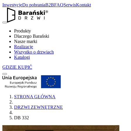
Inwestycje
Do pobrania
B2B
FAQ
Serwis
Kontakt
Produkty
Dlaczego Barański
Nasze marki
Realizacje
Wszystko o drzwiach
Katalogi
GDZIE KUPIĆ
STRONA GŁÓWNA
DRZWI ZEWNĘTRZNE
DB 332