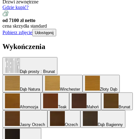
Drzwi zewnętrzne
Gdzie kupić?
od 7100 zł netto
cena skrzydła standard
Pobierz zdjęcie
Udostępnij
Wykończenia
Dąb prosty
: Brunat
Dąb Natura
Winchester
Złoty Dąb
Afromozja
Teak
Mahoń
Brunat
Jasny Orzech
Orzech
Dąb Bagienny