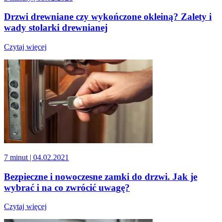
Drzwi drewniane czy wykończone okleiną? Zalety i
wady stolarki drewnianej
Czytaj więcej
7 minut
| 04.02.2021
Bezpieczne i nowoczesne zamki do drzwi. Jak je
wybrać i na co zwrócić uwagę?
Czytaj więcej