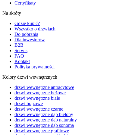
Certyfikaty
Na skróty
Gdzie kupić?
Wszystko o drzwiach
Do pobrania
Dla inwestorów
B2B
Serwis
FAQ
Kontakt
Polityka prywatności
Kolory drzwi wewnętrznych
drzwi wewnętrzne antracytowe
drzwi wewnętrzne beżowe
drzwi wewnętrzne białe
drzwi brązowe
drzwi wewnętrzne czarne
drzwi wewnętrzne dąb bielony
drzwi wewnętrzne dąb naturalny
drzwi wewnętrzne dąb sonoma
drzwi wewnętrzne grafitowe