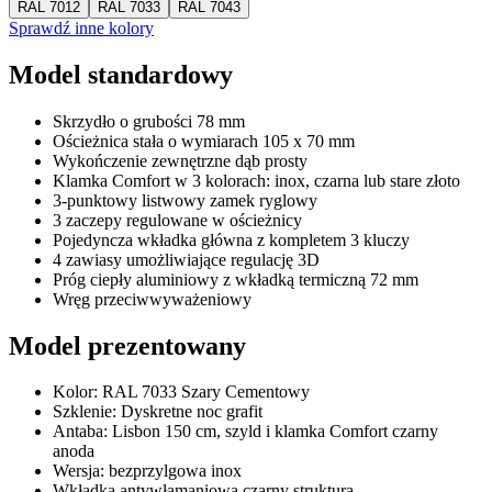
RAL 7012
RAL 7033
RAL 7043
Sprawdź inne kolory
Model standardowy
Skrzydło o grubości 78 mm
Ościeżnica stała o wymiarach 105 x 70 mm
Wykończenie zewnętrzne dąb prosty
Klamka Comfort w 3 kolorach: inox, czarna lub stare złoto
3-punktowy listwowy zamek ryglowy
3 zaczepy regulowane w ościeżnicy
Pojedyncza wkładka główna z kompletem 3 kluczy
4 zawiasy umożliwiające regulację 3D
Próg ciepły aluminiowy z wkładką termiczną 72 mm
Wręg przeciwwyważeniowy
Model prezentowany
Kolor: RAL 7033 Szary Cementowy
Szklenie: Dyskretne noc grafit
Antaba: Lisbon 150 cm, szyld i klamka Comfort czarny
anoda
Wersja: bezprzylgowa inox
Wkładka antywłamaniowa czarny struktura