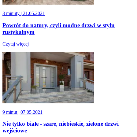
3 minuty
| 21.05.2021
Powrót do natury, czyli modne drzwi w stylu
rustykalnym
Czytaj więcej
9 minut
| 07.05.2021
Nie tylko białe - szare, niebieskie, zielone drzwi
wejściowe