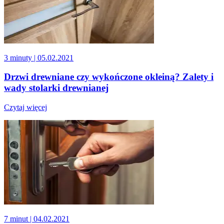
3 minuty
| 05.02.2021
Drzwi drewniane czy wykończone okleiną? Zalety i
wady stolarki drewnianej
Czytaj więcej
7 minut
| 04.02.2021