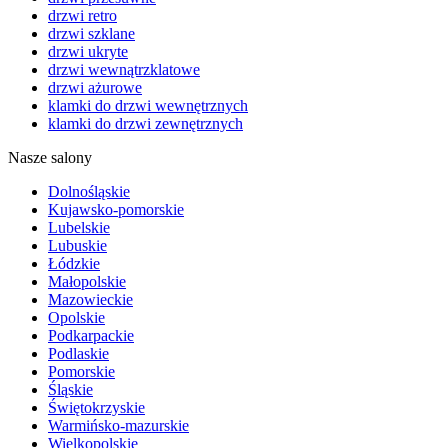
drzwi retro
drzwi szklane
drzwi ukryte
drzwi wewnątrzklatowe
drzwi ażurowe
klamki do drzwi wewnętrznych
klamki do drzwi zewnętrznych
Nasze salony
Dolnośląskie
Kujawsko-pomorskie
Lubelskie
Lubuskie
Łódzkie
Małopolskie
Mazowieckie
Opolskie
Podkarpackie
Podlaskie
Pomorskie
Śląskie
Świętokrzyskie
Warmińsko-mazurskie
Wielkopolskie