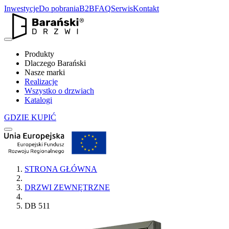
Inwestycje
Do pobrania
B2B
FAQ
Serwis
Kontakt
Produkty
Dlaczego Barański
Nasze marki
Realizacje
Wszystko o drzwiach
Katalogi
GDZIE KUPIĆ
STRONA GŁÓWNA
DRZWI ZEWNĘTRZNE
DB 511