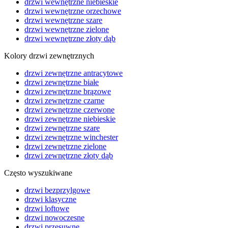
drzwi wewnętrzne niebieskie
drzwi wewnętrzne orzechowe
drzwi wewnętrzne szare
drzwi wewnętrzne zielone
drzwi wewnętrzne złoty dąb
Kolory drzwi zewnętrznych
drzwi zewnętrzne antracytowe
drzwi zewnętrzne białe
drzwi zewnętrzne brązowe
drzwi zewnętrzne czarne
drzwi zewnętrzne czerwone
drzwi zewnętrzne niebieskie
drzwi zewnętrzne szare
drzwi zewnętrzne winchester
drzwi zewnętrzne zielone
drzwi zewnętrzne złoty dąb
Często wyszukiwane
drzwi bezprzylgowe
drzwi klasyczne
drzwi loftowe
drzwi nowoczesne
drzwi przesuwne