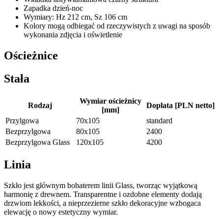
Zapadka dzień-noc
Wymiary: Hz 212 cm, Sz 106 cm
Kolory mogą odbiegać od rzeczywistych z uwagi na sposób
wykonania zdjęcia i oświetlenie
Ościeżnice
Stała
Wymiar ościeżnicy
Rodzaj
Dopłata [PLN netto]
[mm]
Przylgowa
70x105
standard
Bezprzylgowa
80x105
2400
Bezprzylgowa Glass
120x105
4200
Linia
Szkło jest głównym bohaterem linii Glass, tworząc wyjątkową
harmonię z drewnem. Transparentne i ozdobne elementy dodają
drzwiom lekkości, a nieprzezierne szkło dekoracyjne wzbogaca
elewację o nowy estetyczny wymiar.