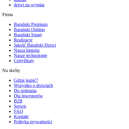
drzwi na wymiar
Firma
Barański Premium
Barański Optimo
Barański Smart
Realizacje
Jakość Barański Drzwi
Nasza historia
Nasze technologie
Certyfikaty
Na skróty
Gdzie kupić?
Wszystko o drzwiach
Do pobrania
Dla inwestorów
B2B
Serwis
FAQ
Kontakt
Polityka prywatności