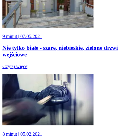
9 minut
| 07.05.2021
Nie tylko białe - szare, niebieskie, zielone drzwi
wejściowe
Czytaj więcej
8 minut
| 05.02.2021