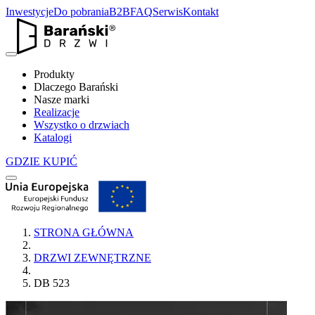
Inwestycje
Do pobrania
B2B
FAQ
Serwis
Kontakt
Produkty
Dlaczego Barański
Nasze marki
Realizacje
Wszystko o drzwiach
Katalogi
GDZIE KUPIĆ
STRONA GŁÓWNA
DRZWI ZEWNĘTRZNE
DB 523