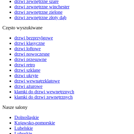
drzwi zewnętrzne szare
drzwi zewnętrzne winchester
drzwi zewnętrzne zielone
drzwi zewnętrzne złoty dąb
Często wyszukiwane
drzwi bezprzylgowe
drzwi klasyczne
drzwi loftowe
drzwi nowoczesne
drzwi przesuwne
drzwi retro
drzwi szklane
drzwi ukryte
drzwi wewnątrzklatowe
drzwi ażurowe
klamki do drzwi wewnętrznych
klamki do drzwi zewnętrznych
Nasze salony
Dolnośląskie
Kujawsko-pomorskie
Lubelskie
Lubuskie