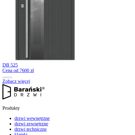
DB 525
Cena od 7600 zł
Zobacz więcej
Produkty
drzwi wewnętrzne
drzwi zewnętrzne
drzwi techniczne
klamki