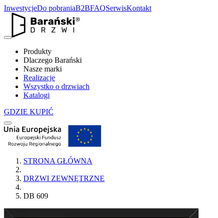
Inwestycje
Do pobrania
B2B
FAQ
Serwis
Kontakt
Produkty
Dlaczego Barański
Nasze marki
Realizacje
Wszystko o drzwiach
Katalogi
GDZIE KUPIĆ
STRONA GŁÓWNA
DRZWI ZEWNĘTRZNE
DB 609