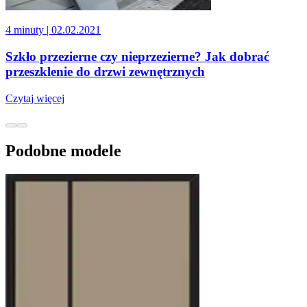
4 minuty
| 02.02.2021
Szkło przezierne czy nieprzezierne? Jak dobrać
przeszklenie do drzwi zewnętrznych
Czytaj więcej
Podobne modele