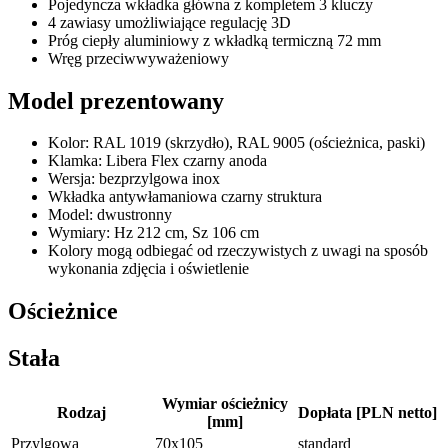
Pojedyncza wkładka główna z kompletem 3 kluczy
4 zawiasy umożliwiające regulację 3D
Próg ciepły aluminiowy z wkładką termiczną 72 mm
Wręg przeciwwyważeniowy
Model prezentowany
Kolor: RAL 1019 (skrzydło), RAL 9005 (ościeżnica, paski)
Klamka: Libera Flex czarny anoda
Wersja: bezprzylgowa inox
Wkładka antywłamaniowa czarny struktura
Model: dwustronny
Wymiary: Hz 212 cm, Sz 106 cm
Kolory mogą odbiegać od rzeczywistych z uwagi na sposób
wykonania zdjęcia i oświetlenie
Ościeżnice
Stała
Wymiar ościeżnicy
Rodzaj
Dopłata [PLN netto]
[mm]
Przylgowa
70x105
standard