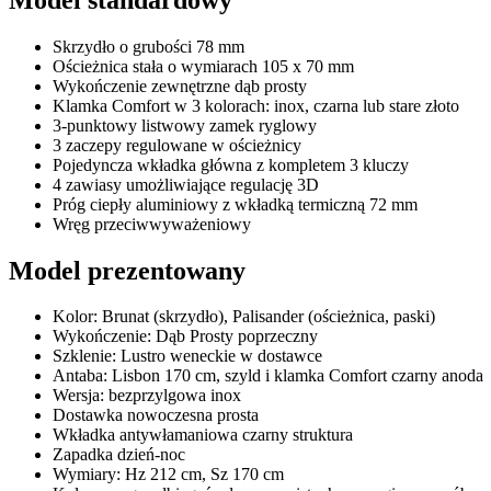
Skrzydło o grubości 78 mm
Ościeżnica stała o wymiarach 105 x 70 mm
Wykończenie zewnętrzne dąb prosty
Klamka Comfort w 3 kolorach: inox, czarna lub stare złoto
3-punktowy listwowy zamek ryglowy
3 zaczepy regulowane w ościeżnicy
Pojedyncza wkładka główna z kompletem 3 kluczy
4 zawiasy umożliwiające regulację 3D
Próg ciepły aluminiowy z wkładką termiczną 72 mm
Wręg przeciwwyważeniowy
Model prezentowany
Kolor: Brunat (skrzydło), Palisander (ościeżnica, paski)
Wykończenie: Dąb Prosty poprzeczny
Szklenie: Lustro weneckie w dostawce
Antaba: Lisbon 170 cm, szyld i klamka Comfort czarny anoda
Wersja: bezprzylgowa inox
Dostawka nowoczesna prosta
Wkładka antywłamaniowa czarny struktura
Zapadka dzień-noc
Wymiary: Hz 212 cm, Sz 170 cm