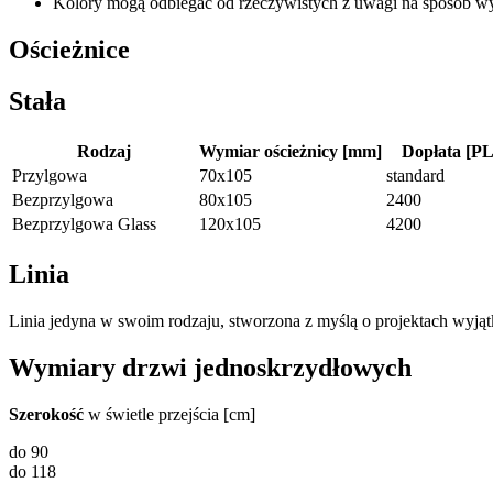
Kolory mogą odbiegać od rzeczywistych z uwagi na sposób wyk
Ościeżnice
Stała
Rodzaj
Wymiar ościeżnicy [mm]
Dopłata [PL
Przylgowa
70x105
standard
Bezprzylgowa
80x105
2400
Bezprzylgowa Glass
120x105
4200
Linia
Linia jedyna w swoim rodzaju, stworzona z myślą o projektach wyją
Wymiary drzwi jednoskrzydłowych
Szerokość
w świetle przejścia [cm]
do 90
do 118