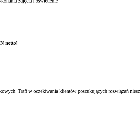
onania zdjęcia i oświetlenie
N netto]
tkowych. Trafi w oczekiwania klientów poszukujących rozwiązań nies