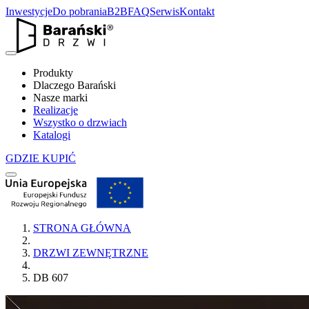
Inwestycje
Do pobrania
B2B
FAQ
Serwis
Kontakt
Produkty
Dlaczego Barański
Nasze marki
Realizacje
Wszystko o drzwiach
Katalogi
GDZIE KUPIĆ
STRONA GŁÓWNA
DRZWI ZEWNĘTRZNE
DB 607