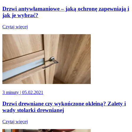
Drzwi antywłamaniowe – jaką ochronę zapewniają i
jak je wybrać?
Czytaj więcej
3 minuty
| 05.02.2021
Drzwi drewniane czy wykończone okleiną? Zalety i
wady stolarki drewnianej
Czytaj więcej