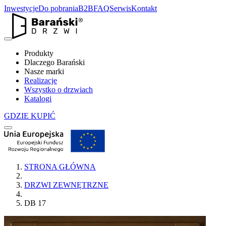
Inwestycje
Do pobrania
B2B
FAQ
Serwis
Kontakt
Produkty
Dlaczego Barański
Nasze marki
Realizacje
Wszystko o drzwiach
Katalogi
GDZIE KUPIĆ
STRONA GŁÓWNA
DRZWI ZEWNĘTRZNE
DB 17