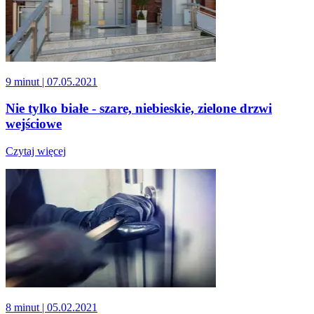
9 minut
| 07.05.2021
Nie tylko białe - szare, niebieskie, zielone drzwi
wejściowe
Czytaj więcej
8 minut
| 05.02.2021