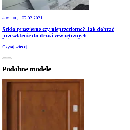
4 minuty
| 02.02.2021
Szkło przezierne czy nieprzezierne? Jak dobrać
przeszklenie do drzwi zewnętrznych
Czytaj więcej
Podobne modele