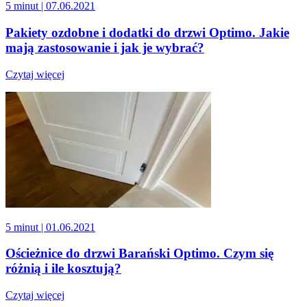
5 minut
| 07.06.2021
Pakiety ozdobne i dodatki do drzwi Optimo. Jakie
mają zastosowanie i jak je wybrać?
Czytaj więcej
5 minut
| 01.06.2021
Ościeżnice do drzwi Barański Optimo. Czym się
różnią i ile kosztują?
Czytaj więcej