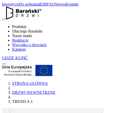
Inwestycje
Do pobrania
B2B
FAQ
Serwis
Kontakt
Produkty
Dlaczego Barański
Nasze marki
Realizacje
Wszystko o drzwiach
Katalogi
GDZIE KUPIĆ
STRONA GŁÓWNA
DRZWI WEWNĘTRZNE
TREND A.1