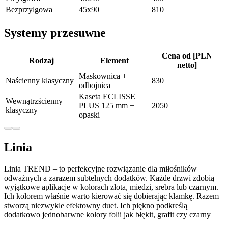
Bezprzylgowa
45x90
810
Systemy przesuwne
Cena od [PLN
Rodzaj
Element
netto]
Maskownica +
Naścienny klasyczny
830
odbojnica
Kaseta ECLISSE
Wewnątrzścienny
PLUS 125 mm +
2050
klasyczny
opaski
Linia
Linia TREND – to perfekcyjne rozwiązanie dla miłośników
odważnych a zarazem subtelnych dodatków. Każde drzwi zdobią
wyjątkowe aplikacje w kolorach złota, miedzi, srebra lub czarnym.
Ich kolorem właśnie warto kierować się dobierając klamkę. Razem
stworzą niezwykle efektowny duet. Ich piękno podkreślą
dodatkowo jednobarwne kolory folii jak błękit, grafit czy czarny