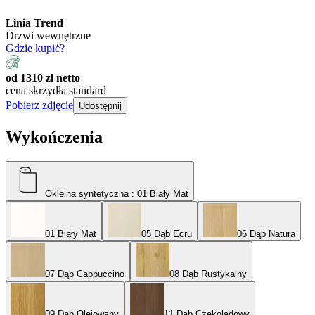
Linia Trend
Drzwi wewnętrzne
Gdzie kupić?
od 1310 zł netto
cena skrzydła standard
Pobierz zdjęcie
Udostępnij
Wykończenia
Okleina syntetyczna
: 01 Biały Mat
01 Biały Mat
05 Dąb Ecru
06 Dąb Natura
07 Dąb Cappuccino
08 Dąb Rustykalny
09 Dąb Olejowany
11 Dąb Czekoladowy