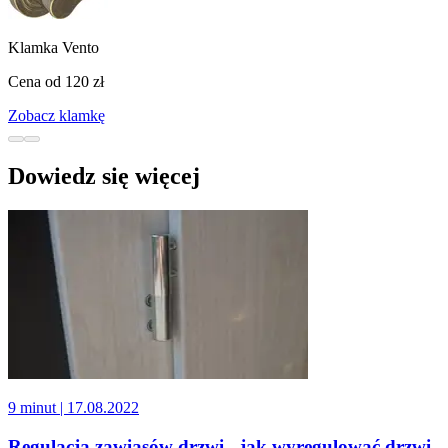
Klamka Vento
Cena od
120 zł
Zobacz klamkę
Dowiedz się więcej
9 minut
| 17.08.2022
Regulacja zawiasów drzwi - jak wyregulować drzwi