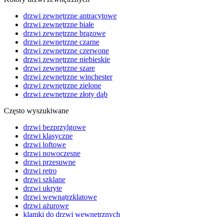
drzwi zewnętrzne antracytowe
drzwi zewnętrzne białe
drzwi zewnętrzne brązowe
drzwi zewnętrzne czarne
drzwi zewnętrzne czerwone
drzwi zewnętrzne niebieskie
drzwi zewnętrzne szare
drzwi zewnętrzne winchester
drzwi zewnętrzne zielone
drzwi zewnętrzne złoty dąb
Często wyszukiwane
drzwi bezprzylgowe
drzwi klasyczne
drzwi loftowe
drzwi nowoczesne
drzwi przesuwne
drzwi retro
drzwi szklane
drzwi ukryte
drzwi wewnątrzklatowe
drzwi ażurowe
klamki do drzwi wewnętrznych