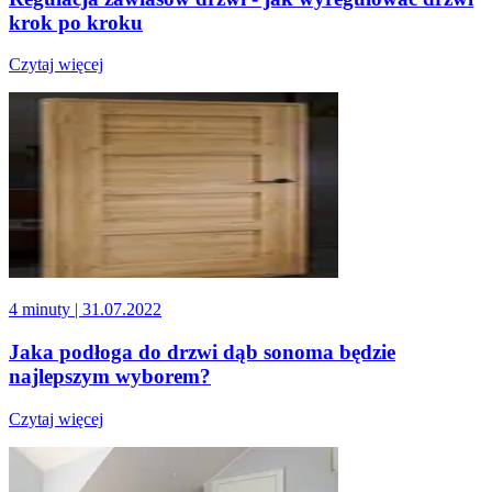
krok po kroku
Czytaj więcej
4 minuty
| 31.07.2022
Jaka podłoga do drzwi dąb sonoma będzie
najlepszym wyborem?
Czytaj więcej