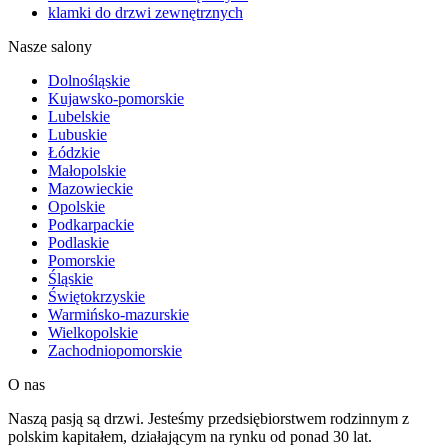
klamki do drzwi zewnętrznych
Nasze salony
Dolnośląskie
Kujawsko-pomorskie
Lubelskie
Lubuskie
Łódzkie
Małopolskie
Mazowieckie
Opolskie
Podkarpackie
Podlaskie
Pomorskie
Śląskie
Świętokrzyskie
Warmińsko-mazurskie
Wielkopolskie
Zachodniopomorskie
O nas
Naszą pasją są drzwi. Jesteśmy przedsiębiorstwem rodzinnym z
polskim kapitałem, działającym na rynku od ponad 30 lat.