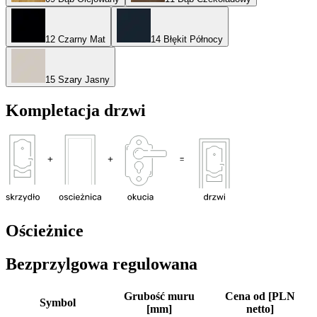
12 Czarny Mat
14 Błękit Północy
15 Szary Jasny
Kompletacja drzwi
Ościeżnice
Bezprzylgowa regulowana
Grubość muru
Cena od [PLN
Symbol
[mm]
netto]