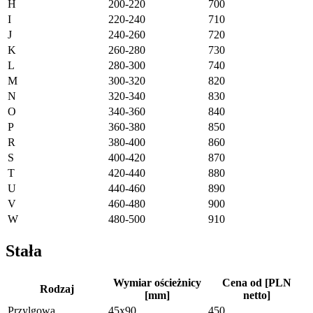
H
200-220
700
I
220-240
710
J
240-260
720
K
260-280
730
L
280-300
740
M
300-320
820
N
320-340
830
O
340-360
840
P
360-380
850
R
380-400
860
S
400-420
870
T
420-440
880
U
440-460
890
V
460-480
900
W
480-500
910
Stała
Wymiar ościeżnicy
Cena od [PLN
Rodzaj
[mm]
netto]
Przylgowa
45x90
450