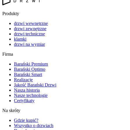
Produkty
drzwi wewnętrzne
drzwi zewnętrzne
drzwi techniczne
klamki
drzwi na wymiar
Firma
Barański Premium
Barański Optimo
Barański Smart
Realizacje
Jakość Barański Drzwi
Nasza historia
Nasze technologie
Certyfikaty
Na skróty
Gdzie kupić?
Wszystko o drzwiach