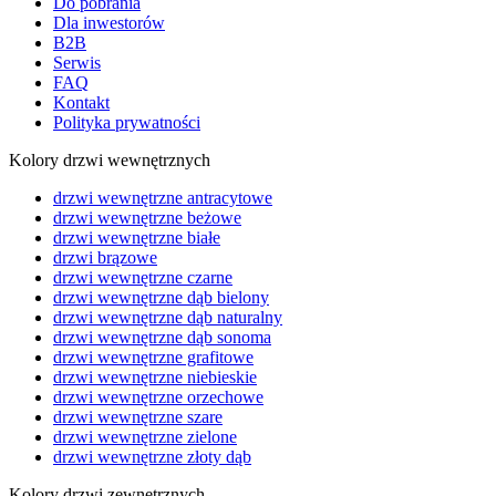
Do pobrania
Dla inwestorów
B2B
Serwis
FAQ
Kontakt
Polityka prywatności
Kolory drzwi wewnętrznych
drzwi wewnętrzne antracytowe
drzwi wewnętrzne beżowe
drzwi wewnętrzne białe
drzwi brązowe
drzwi wewnętrzne czarne
drzwi wewnętrzne dąb bielony
drzwi wewnętrzne dąb naturalny
drzwi wewnętrzne dąb sonoma
drzwi wewnętrzne grafitowe
drzwi wewnętrzne niebieskie
drzwi wewnętrzne orzechowe
drzwi wewnętrzne szare
drzwi wewnętrzne zielone
drzwi wewnętrzne złoty dąb
Kolory drzwi zewnętrznych