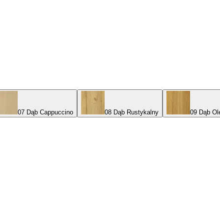
07 Dąb Cappuccino
08 Dąb Rustykalny
09 Dąb Ol