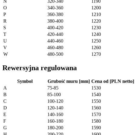
N
320-340
1190
O
340-360
1200
P
360-380
1210
R
380-400
1220
S
400-420
1230
T
420-440
1240
U
440-460
1250
V
460-480
1260
W
480-500
1270
Rewersyjna regulowana
Symbol
Grubość muru [mm]
Cena od [PLN netto]
A
75-85
1530
B
85-100
1540
C
100-120
1550
D
120-140
1560
E
140-160
1570
F
160-180
1580
G
180-200
1590
H
200-220
1600