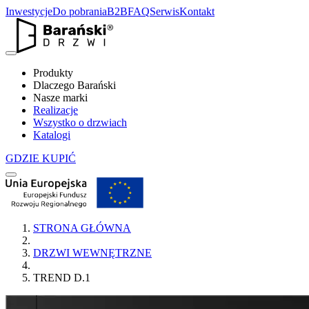
Inwestycje
Do pobrania
B2B
FAQ
Serwis
Kontakt
Produkty
Dlaczego Barański
Nasze marki
Realizacje
Wszystko o drzwiach
Katalogi
GDZIE KUPIĆ
STRONA GŁÓWNA
DRZWI WEWNĘTRZNE
TREND D.1