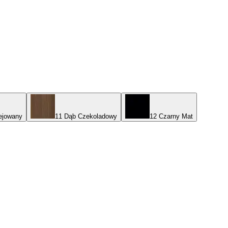
ejowany
11 Dąb Czekoladowy
12 Czarny Mat