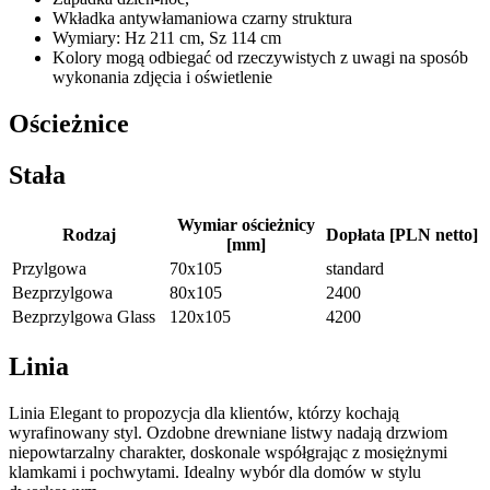
Wkładka antywłamaniowa czarny struktura
Wymiary: Hz 211 cm, Sz 114 cm
Kolory mogą odbiegać od rzeczywistych z uwagi na sposób
wykonania zdjęcia i oświetlenie
Ościeżnice
Stała
Wymiar ościeżnicy
Rodzaj
Dopłata [PLN netto]
[mm]
Przylgowa
70x105
standard
Bezprzylgowa
80x105
2400
Bezprzylgowa Glass
120x105
4200
Linia
Linia Elegant to propozycja dla klientów, którzy kochają
wyrafinowany styl. Ozdobne drewniane listwy nadają drzwiom
niepowtarzalny charakter, doskonale współgrając z mosiężnymi
klamkami i pochwytami. Idealny wybór dla domów w stylu