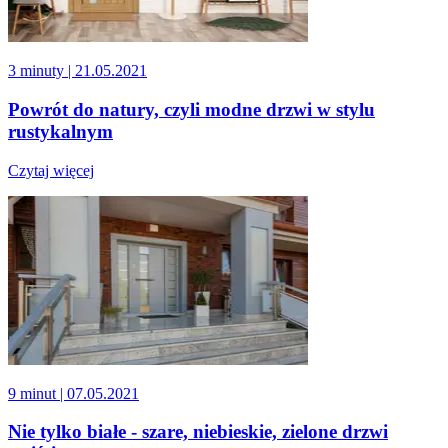
3 minuty
| 21.05.2021
Powrót do natury, czyli modne drzwi w stylu
rustykalnym
Czytaj więcej
9 minut
| 07.05.2021
Nie tylko białe - szare, niebieskie, zielone drzwi