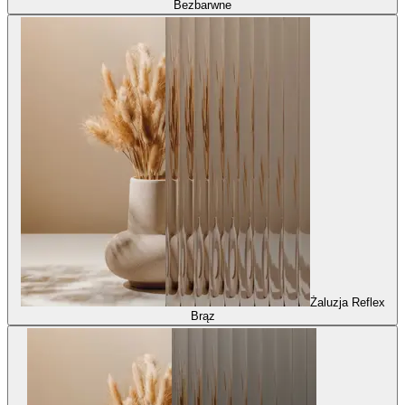
Bezbarwne
Żaluzja Reflex
Brąz