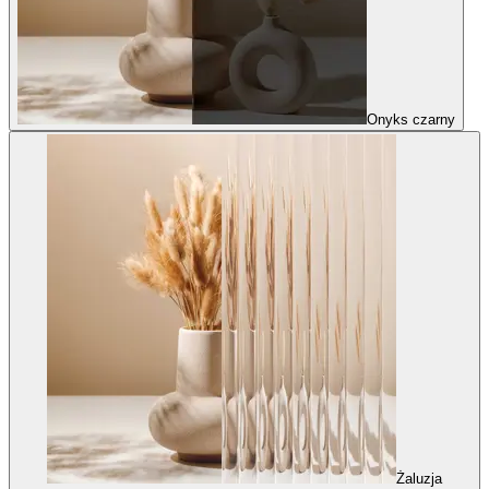
Onyks czarny
Żaluzja