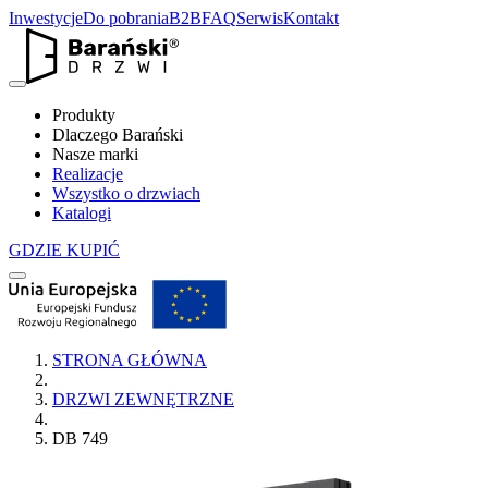
Inwestycje
Do pobrania
B2B
FAQ
Serwis
Kontakt
Produkty
Dlaczego Barański
Nasze marki
Realizacje
Wszystko o drzwiach
Katalogi
GDZIE KUPIĆ
STRONA GŁÓWNA
DRZWI ZEWNĘTRZNE
DB 749