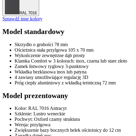
RAL 7016
Sprawdź inne kolory
Model standardowy
Skrzydło o grubości 78 mm
Ościeżnica stała przylgowa 105 x 70 mm
Wykończenie zewnętrzne dąb prosty
Klamka Comfort w 3 kolorach: inox, czarna lub stare złoto
Zamek listwowy ryglowy 3-punktowy
Wkładka bezklasowa inox lub patyna
4 zawiasy umożliwiające regulację 3D
Próg ciepły aluminiowy z wkładką termiczną 72 mm
Model prezentowany
Kolor: RAL 7016 Antracyt
Szklenie: Lustro weneckie
Pochwyt: Oxford czarny struktura
Wersja: przylgowa
Zwiększenie bazy bocznych belek ościeżnicy do 12 cm
Zapadka dzień-noc,