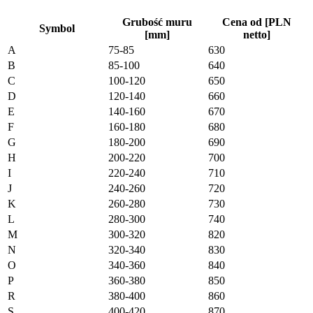
Grubość muru
Cena od [PLN
Symbol
[mm]
netto]
A
75-85
630
B
85-100
640
C
100-120
650
D
120-140
660
E
140-160
670
F
160-180
680
G
180-200
690
H
200-220
700
I
220-240
710
J
240-260
720
K
260-280
730
L
280-300
740
M
300-320
820
N
320-340
830
O
340-360
840
P
360-380
850
R
380-400
860
S
400-420
870