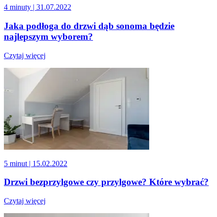
4 minuty
| 31.07.2022
Jaka podłoga do drzwi dąb sonoma będzie
najlepszym wyborem?
Czytaj więcej
5 minut
| 15.02.2022
Drzwi bezprzylgowe czy przylgowe? Które wybrać?
Czytaj więcej