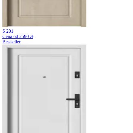
S 201
Cena od 2590 zł
Bestseller