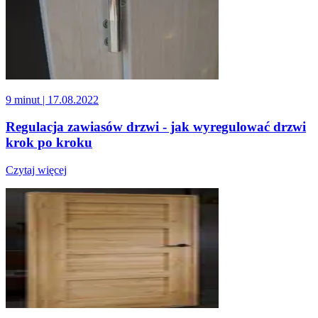
9 minut
| 17.08.2022
Regulacja zawiasów drzwi - jak wyregulować drzwi
krok po kroku
Czytaj więcej