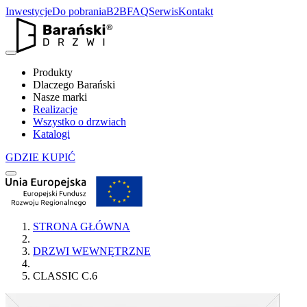
Inwestycje
Do pobrania
B2B
FAQ
Serwis
Kontakt
Produkty
Dlaczego Barański
Nasze marki
Realizacje
Wszystko o drzwiach
Katalogi
GDZIE KUPIĆ
STRONA GŁÓWNA
DRZWI WEWNĘTRZNE
CLASSIC C.6