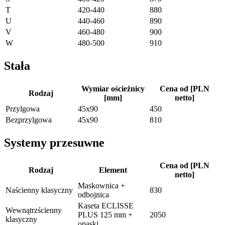
T
420-440
880
U
440-460
890
V
460-480
900
W
480-500
910
Stała
Wymiar ościeżnicy
Cena od [PLN
Rodzaj
[mm]
netto]
Przylgowa
45x90
450
Bezprzylgowa
45x90
810
Systemy przesuwne
Cena od [PLN
Rodzaj
Element
netto]
Maskownica +
Naścienny klasyczny
830
odbojnica
Kaseta ECLISSE
Wewnątrzścienny
PLUS 125 mm +
2050
klasyczny
opaski