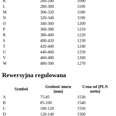
K
260-280
1090
L
280-300
1100
M
300-320
1180
N
320-340
1190
O
340-360
1200
P
360-380
1210
R
380-400
1220
S
400-420
1230
T
420-440
1240
U
440-460
1250
V
460-480
1260
W
480-500
1270
Rewersyjna regulowana
Grubość muru
Cena od [PLN
Symbol
[mm]
netto]
A
75-85
1530
B
85-100
1540
C
100-120
1550
D
120-140
1560