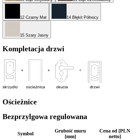
12 Czarny Mat
14 Błękit Północy
15 Szary Jasny
Kompletacja drzwi
Ościeżnice
Bezprzylgowa regulowana
Grubość muru
Cena od [PLN
Symbol
[mm]
netto]