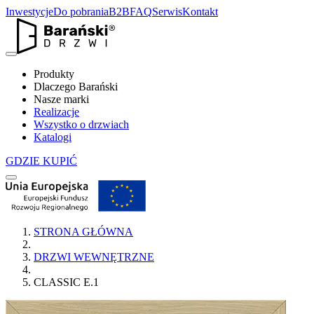
Inwestycje
Do pobrania
B2B
FAQ
Serwis
Kontakt
Produkty
Dlaczego Barański
Nasze marki
Realizacje
Wszystko o drzwiach
Katalogi
GDZIE KUPIĆ
STRONA GŁÓWNA
DRZWI WEWNĘTRZNE
CLASSIC E.1