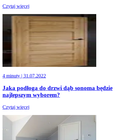
Czytaj więcej
4 minuty
| 31.07.2022
Jaka podłoga do drzwi dąb sonoma będzie
najlepszym wyborem?
Czytaj więcej