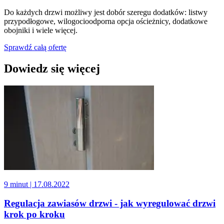
Do każdych drzwi możliwy jest dobór szeregu dodatków: listwy
przypodłogowe, wilogocioodporna opcja ościeżnicy, dodatkowe
obojniki i wiele więcej.
Sprawdź całą ofertę
Dowiedz się więcej
9 minut
| 17.08.2022
Regulacja zawiasów drzwi - jak wyregulować drzwi
krok po kroku