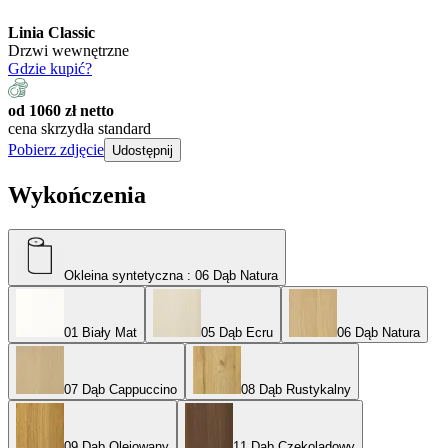
Linia Classic
Drzwi wewnętrzne
Gdzie kupić?
od 1060 zł netto
cena skrzydła standard
Pobierz zdjęcie
Udostępnij
Wykończenia
Okleina syntetyczna
: 06 Dąb Natura
01 Biały Mat
05 Dąb Ecru
06 Dąb Natura
07 Dąb Cappuccino
08 Dąb Rustykalny
09 Dąb Olejowany
11 Dąb Czekoladowy