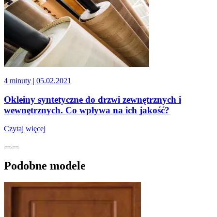
4 minuty
| 05.02.2021
Okleiny syntetyczne do drzwi zewnętrznych i
wewnętrznych. Co wpływa na ich jakość?
Czytaj więcej
Podobne modele