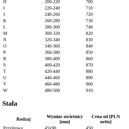
H
200-220
700
I
220-240
710
J
240-260
720
K
260-280
730
L
280-300
740
M
300-320
820
N
320-340
830
O
340-360
840
P
360-380
850
R
380-400
860
S
400-420
870
T
420-440
880
U
440-460
890
V
460-480
900
W
480-500
910
Stała
Wymiar ościeżnicy
Cena od [PLN
Rodzaj
[mm]
netto]
Przylgowa
45x90
450