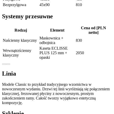
Bezprzylgowa
45x90
810
Systemy przesuwne
Cena od [PLN
Rodzaj
Element
netto]
Maskownica +
Naścienny klasyczny
830
odbojnica
Kaseta ECLISSE
Wewnątrzścienny
PLUS 125 mm +
2050
klasyczny
opaski
Linia
Modele Classic to przykład tradycyjnego wzornictwa w
nowoczesnym wydaniu. Drzwi tej linii wyróżniają się połączeniem
klasycznej, frezowanej płyciny z nowoczesnym, prostym
zakończeniem ramy. Całość tworzy wyjątkowo estetyczną
kompozycję.
Szklenie