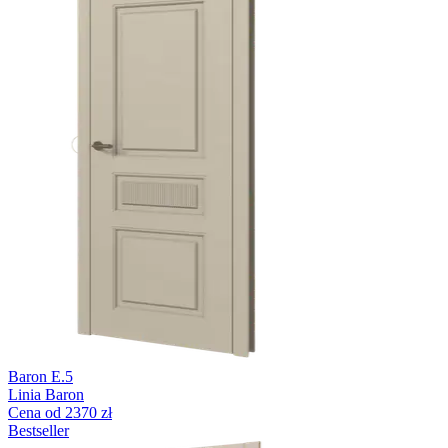
Baron E.5
Linia Baron
Cena od 2370 zł
Bestseller