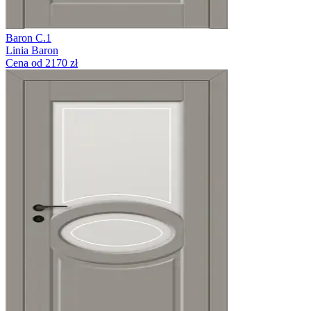
Baron C.1
Linia Baron
Cena od 2170 zł