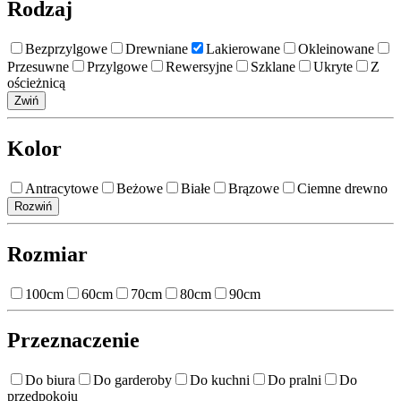
Rodzaj
Bezprzylgowe
Drewniane
Lakierowane
Okleinowane
Przesuwne
Przylgowe
Rewersyjne
Szklane
Ukryte
Z
ościeżnicą
Zwiń
Kolor
Antracytowe
Beżowe
Białe
Brązowe
Ciemne drewno
Rozwiń
Rozmiar
100cm
60cm
70cm
80cm
90cm
Przeznaczenie
Do biura
Do garderoby
Do kuchni
Do pralni
Do
przedpokoju