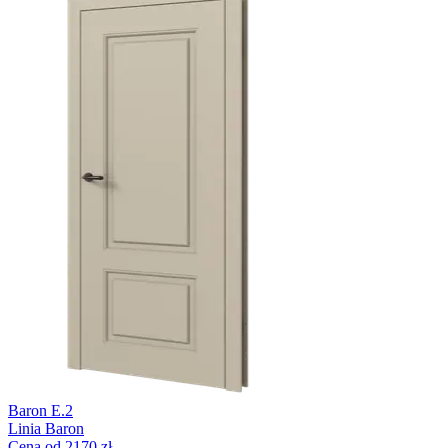
Baron E.2
Linia Baron
Cena od 2170 zł