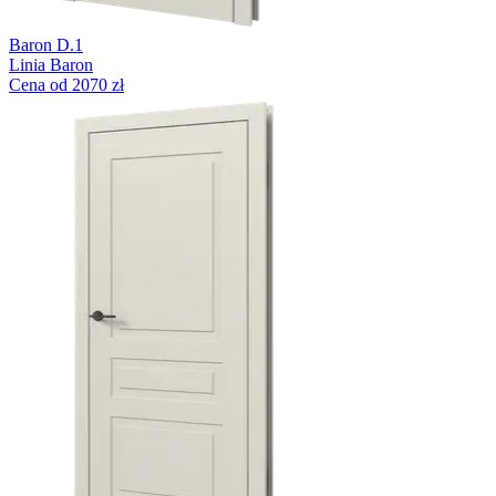
Baron D.1
Linia Baron
Cena od 2070 zł