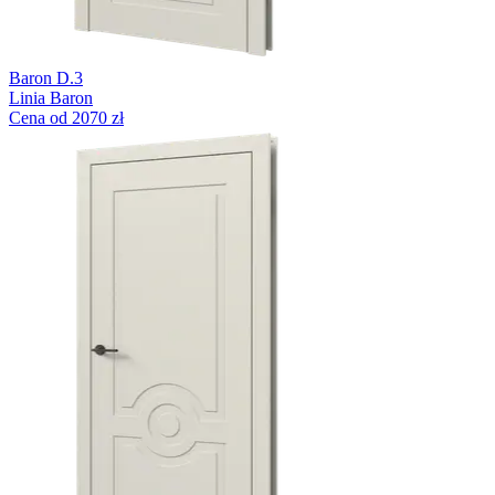
Baron D.3
Linia Baron
Cena od 2070 zł