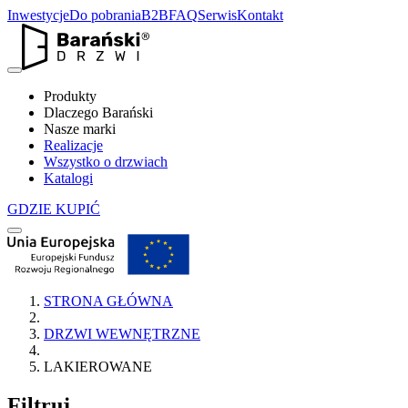
Inwestycje
Do pobrania
B2B
FAQ
Serwis
Kontakt
Produkty
Dlaczego Barański
Nasze marki
Realizacje
Wszystko o drzwiach
Katalogi
GDZIE KUPIĆ
STRONA GŁÓWNA
DRZWI WEWNĘTRZNE
LAKIEROWANE
Filtruj