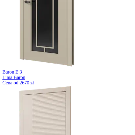
Baron E.3
Linia Baron
Cena od 2670 zł