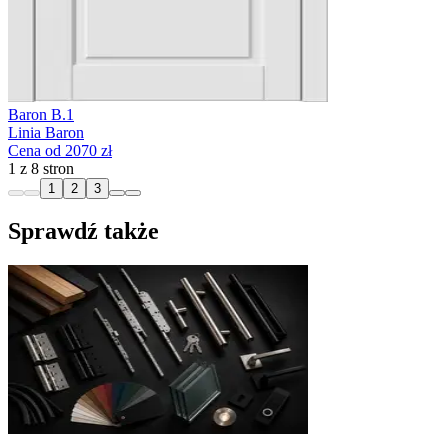
Baron B.1
Linia Baron
Cena od 2070 zł
1 z 8 stron
1
2
3
Sprawdź także