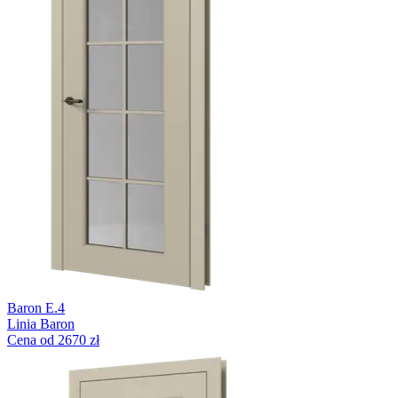
Baron E.4
Linia Baron
Cena od 2670 zł