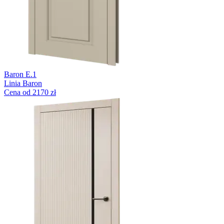
Baron E.1
Linia Baron
Cena od 2170 zł