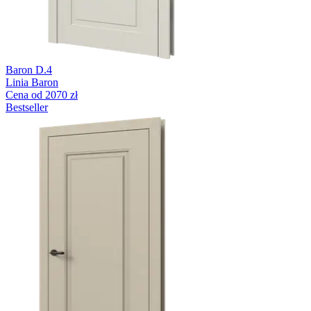
Baron D.4
Linia Baron
Cena od 2070 zł
Bestseller