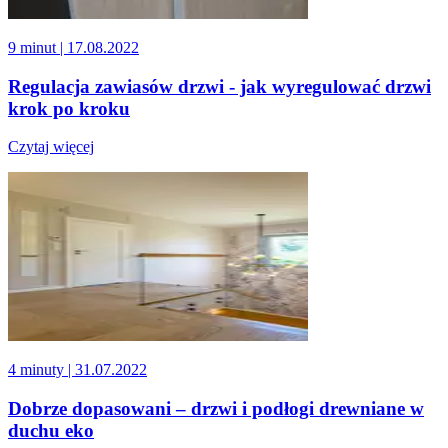
9 minut
| 17.08.2022
Regulacja zawiasów drzwi - jak wyregulować drzwi
krok po kroku
Czytaj więcej
4 minuty
| 31.07.2022
Dobrze dopasowani – drzwi i podłogi drewniane w
duchu eko