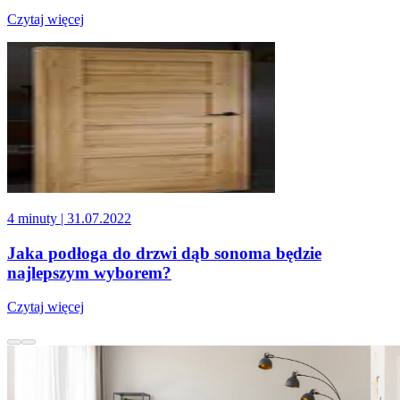
Czytaj więcej
4 minuty
| 31.07.2022
Jaka podłoga do drzwi dąb sonoma będzie
najlepszym wyborem?
Czytaj więcej