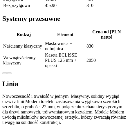
Bezprzylgowa
45x90
810
Systemy przesuwne
Cena od [PLN
Rodzaj
Element
netto]
Maskownica +
Naścienny klasyczny
830
odbojnica
Kaseta ECLISSE
Wewnątrzścienny
PLUS 125 mm +
2050
klasyczny
opaski
Linia
Nowoczesność i trwałość w jednym. Masywny, solidny wygląd
drzwi z linii Modern to efekt zastosowania wyjątkowo szerokich
szczeblin, o grubości 22 mm, w połączeniu z charakterystycznym
dla drzwi ramowych, trójwymiarowym kształtem. Modele Modern
uwiodą miłośników nowoczesnej estetyki, którzy zwracają również
uwagę na solidność konstrukcji.