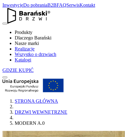
Inwestycje
Do pobrania
B2B
FAQ
Serwis
Kontakt
Produkty
Dlaczego Barański
Nasze marki
Realizacje
Wszystko o drzwiach
Katalogi
GDZIE KUPIĆ
STRONA GŁÓWNA
DRZWI WEWNĘTRZNE
MODERN A.0