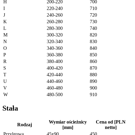
H
200-220
700
I
220-240
710
J
240-260
720
K
260-280
730
L
280-300
740
M
300-320
820
N
320-340
830
O
340-360
840
P
360-380
850
R
380-400
860
S
400-420
870
T
420-440
880
U
440-460
890
V
460-480
900
W
480-500
910
Stała
Wymiar ościeżnicy
Cena od [PLN
Rodzaj
[mm]
netto]
Przylgowa
45x90
450