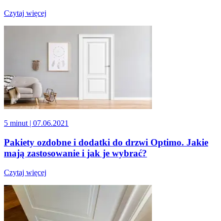
Czytaj więcej
5 minut
| 07.06.2021
Pakiety ozdobne i dodatki do drzwi Optimo. Jakie
mają zastosowanie i jak je wybrać?
Czytaj więcej