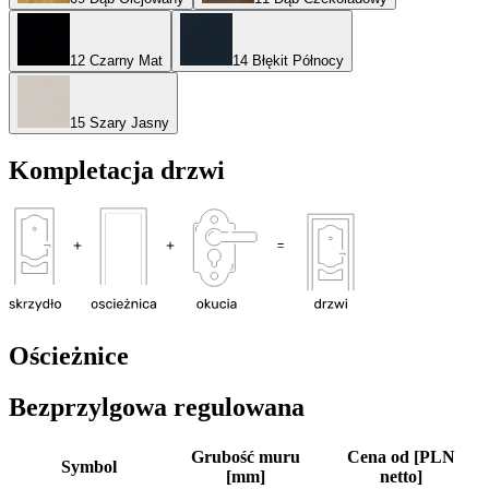
12 Czarny Mat
14 Błękit Północy
15 Szary Jasny
Kompletacja drzwi
Ościeżnice
Bezprzylgowa regulowana
Grubość muru
Cena od [PLN
Symbol
[mm]
netto]