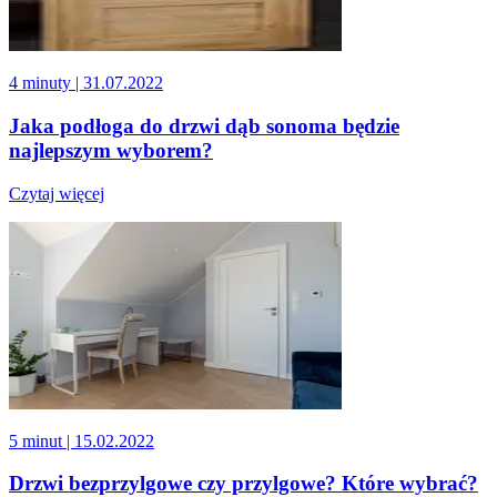
4 minuty
| 31.07.2022
Jaka podłoga do drzwi dąb sonoma będzie
najlepszym wyborem?
Czytaj więcej
5 minut
| 15.02.2022
Drzwi bezprzylgowe czy przylgowe? Które wybrać?