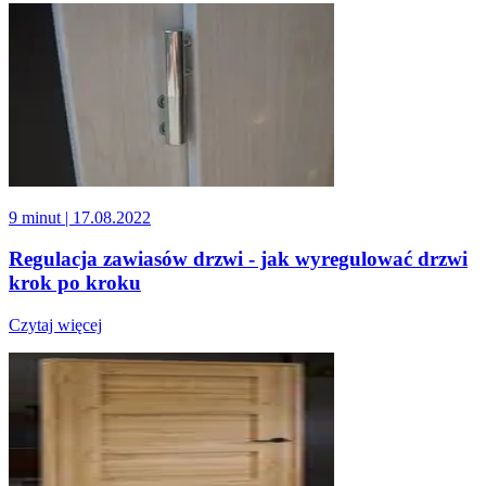
9 minut
| 17.08.2022
Regulacja zawiasów drzwi - jak wyregulować drzwi
krok po kroku
Czytaj więcej