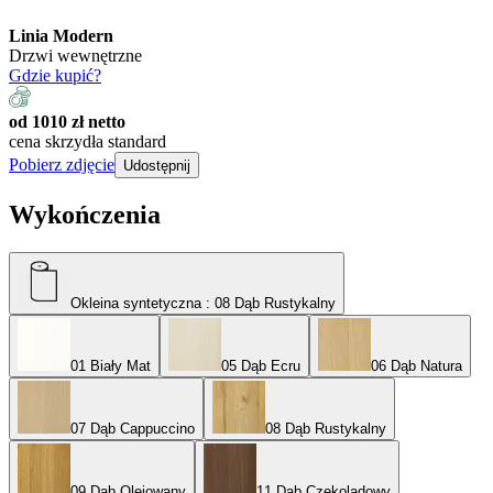
Linia Modern
Drzwi wewnętrzne
Gdzie kupić?
od 1010 zł netto
cena skrzydła standard
Pobierz zdjęcie
Udostępnij
Wykończenia
Okleina syntetyczna
: 08 Dąb Rustykalny
01 Biały Mat
05 Dąb Ecru
06 Dąb Natura
07 Dąb Cappuccino
08 Dąb Rustykalny
09 Dąb Olejowany
11 Dąb Czekoladowy