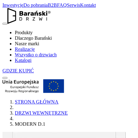
Inwestycje
Do pobrania
B2B
FAQ
Serwis
Kontakt
Produkty
Dlaczego Barański
Nasze marki
Realizacje
Wszystko o drzwiach
Katalogi
GDZIE KUPIĆ
STRONA GŁÓWNA
DRZWI WEWNĘTRZNE
MODERN D.1