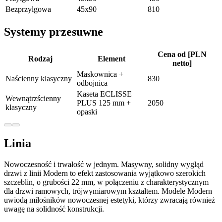
Bezprzylgowa
45x90
810
Systemy przesuwne
Cena od [PLN
Rodzaj
Element
netto]
Maskownica +
Naścienny klasyczny
830
odbojnica
Kaseta ECLISSE
Wewnątrzścienny
PLUS 125 mm +
2050
klasyczny
opaski
Linia
Nowoczesność i trwałość w jednym. Masywny, solidny wygląd
drzwi z linii Modern to efekt zastosowania wyjątkowo szerokich
szczeblin, o grubości 22 mm, w połączeniu z charakterystycznym
dla drzwi ramowych, trójwymiarowym kształtem. Modele Modern
uwiodą miłośników nowoczesnej estetyki, którzy zwracają również
uwagę na solidność konstrukcji.