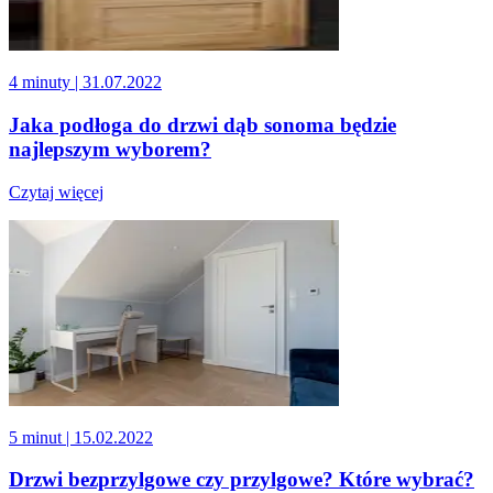
4 minuty
| 31.07.2022
Jaka podłoga do drzwi dąb sonoma będzie
najlepszym wyborem?
Czytaj więcej
5 minut
| 15.02.2022
Drzwi bezprzylgowe czy przylgowe? Które wybrać?