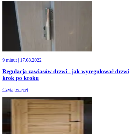
9 minut
| 17.08.2022
Regulacja zawiasów drzwi - jak wyregulować drzwi
krok po kroku
Czytaj więcej