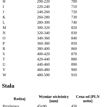
H
200-220
700
I
220-240
710
J
240-260
720
K
260-280
730
L
280-300
740
M
300-320
820
N
320-340
830
O
340-360
840
P
360-380
850
R
380-400
860
S
400-420
870
T
420-440
880
U
440-460
890
V
460-480
900
W
480-500
910
Stała
Wymiar ościeżnicy
Cena od [PLN
Rodzaj
[mm]
netto]
Przylgowa
45x90
450