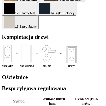
12 Czarny Mat
14 Błękit Północy
15 Szary Jasny
Kompletacja drzwi
Ościeżnice
Bezprzylgowa regulowana
Grubość muru
Cena od [PLN
Symbol
[mm]
netto]