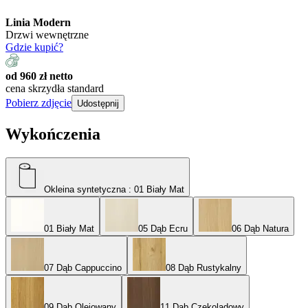
Linia Modern
Drzwi wewnętrzne
Gdzie kupić?
od 960 zł netto
cena skrzydła standard
Pobierz zdjęcie
Udostępnij
Wykończenia
Okleina syntetyczna
: 01 Biały Mat
01 Biały Mat
05 Dąb Ecru
06 Dąb Natura
07 Dąb Cappuccino
08 Dąb Rustykalny
09 Dąb Olejowany
11 Dąb Czekoladowy