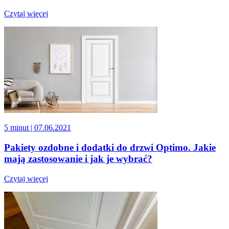
Czytaj więcej
5 minut
| 07.06.2021
Pakiety ozdobne i dodatki do drzwi Optimo. Jakie
mają zastosowanie i jak je wybrać?
Czytaj więcej