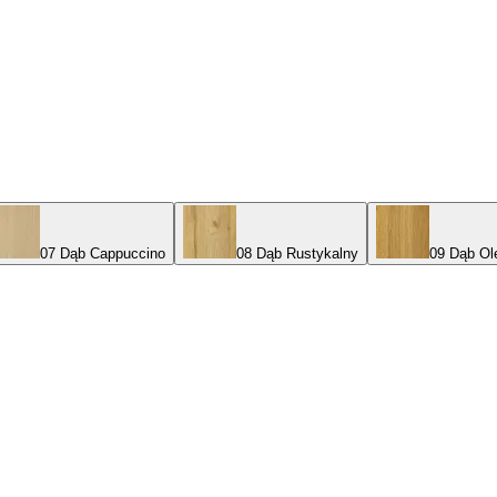
07 Dąb Cappuccino
08 Dąb Rustykalny
09 Dąb Ol