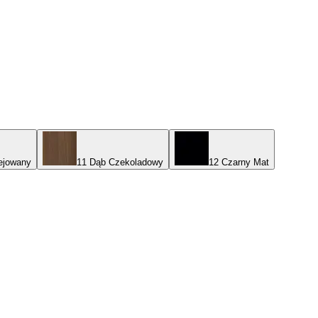
ejowany
11 Dąb Czekoladowy
12 Czarny Mat