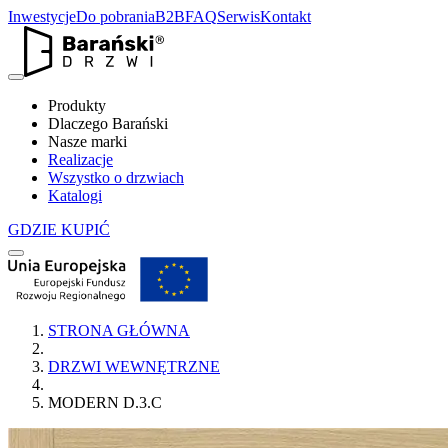
Inwestycje
Do pobrania
B2B
FAQ
Serwis
Kontakt
Produkty
Dlaczego Barański
Nasze marki
Realizacje
Wszystko o drzwiach
Katalogi
GDZIE KUPIĆ
STRONA GŁÓWNA
DRZWI WEWNĘTRZNE
MODERN D.3.C