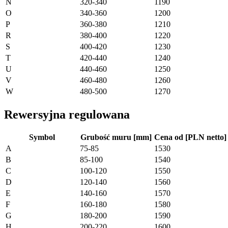
N
320-340
1190
O
340-360
1200
P
360-380
1210
R
380-400
1220
S
400-420
1230
T
420-440
1240
U
440-460
1250
V
460-480
1260
W
480-500
1270
Rewersyjna regulowana
Symbol
Grubość muru [mm]
Cena od [PLN netto]
A
75-85
1530
B
85-100
1540
C
100-120
1550
D
120-140
1560
E
140-160
1570
F
160-180
1580
G
180-200
1590
H
200-220
1600